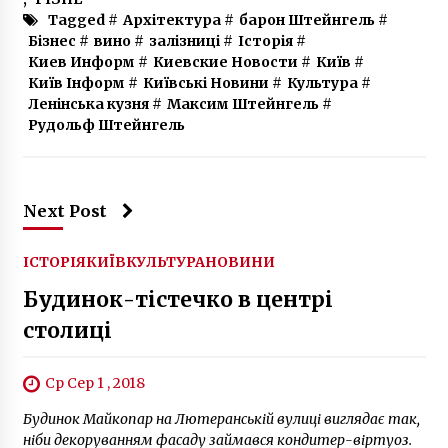
Tagged #
Архітектура
#
барон Штейнгель
#
Бізнес
#
вино
#
залізниці
#
Історія
#
Киев Информ
#
Киевские Новости
#
Київ
#
Київ Інформ
#
Київські Новини
#
Культура
#
Ленінська кузня
#
Максим Штейнгель
#
Рудольф Штейнгель
Next Post
ІСТОРІЯ
КИЇВ
КУЛЬТУРА
НОВИНИ
Будинок-тістечко в центрі
столиці
Ср Сер 1 , 2018
Будинок Майкопар на Лютеранській вулиці виглядає так,
ніби декоруванням фасаду займався кондитер-віртуоз.