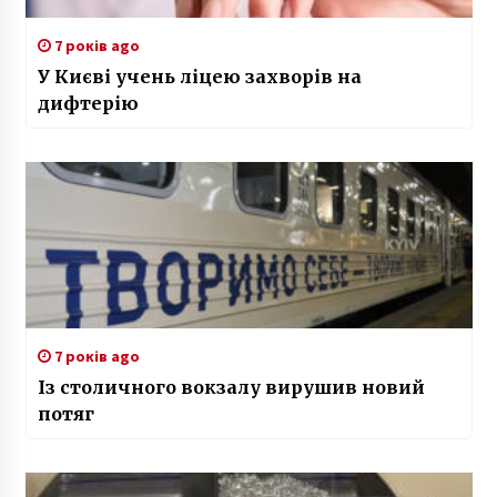
7 років ago
У Києві учень ліцею захворів на
дифтерію
7 років ago
Із столичного вокзалу вирушив новий
потяг