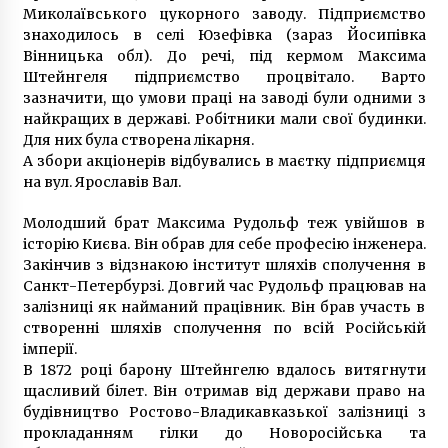
“Лягай, Бандеро”: яке покарання загрожує
Миколаївського цукорного заводу. Підприємство
поліцейському, що бив лежачого активіста
знаходилось в селі Юзефівка (зараз Йосипівка
7 років ago
Вінницька обл). До речі, під кермом Максима
Штейнгеля підприємство процвітало. Варто
зазначити, що умови праці на заводі були одними з
найкращих в державі. Робітники мали свої будинки.
Для них була створена лікарня.
А збори акціонерів відбувались в маєтку підприємця
на вул. Ярославів Вал.
Молодший брат Максима Рудольф теж увійшов в
історію Києва. Він обрав для себе професію інженера.
Закінчив з відзнакою інститут шляхів сполучення в
Санкт-Петербурзі. Довгий час Рудольф працював на
залізниці як найманий працівник. Він брав участь в
створенні шляхів сполучення по всій Російській
імперії.
В 1872 році барону Штейнгелю вдалось витягнути
щасливий білет. Він отримав від держави право на
будівництво Ростово-Владикавказької залізниці з
прокладанням гілки до Новоросійська та