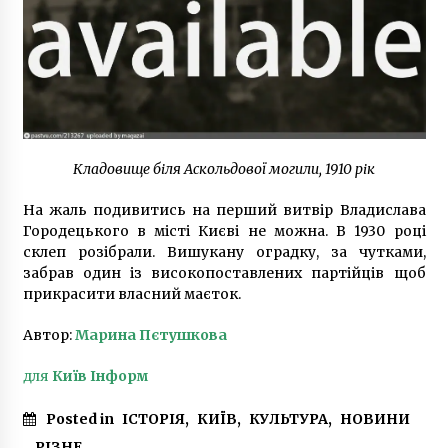
Кладовище біля Аскольдової могили, 1910 рік
На жаль подивитись на перший витвір Владислава
Городецького в місті Києві не можна. В 1930 році
склеп розібрали. Вишукану оградку, за чутками,
забрав один із високопоставлених партійців щоб
прикрасити власний маєток.
Автор:
Марина Пєтушкова
для
Київ Інформ
Posted in
ІСТОРІЯ
,
КИЇВ
,
КУЛЬТУРА
,
НОВИНИ
,
РІЗНЕ