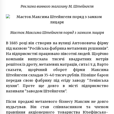
фіксують швидкість автомобілів (фото)
Реклама винного магазину М. Штейнгеля
7 років ago
В Києві можуть знову зупинити метро
6 років ago
Маєток Максима Штейнгеля поряд з замком лицаря
В 1885 році він створив на вулиці Антоновича фірму
Емальованi горнятка як хоббi
під назвою “Російська фабрика металевих рушників”.
6 років ago
На підприємстві працювало півсотні людей. Щорічно
компанія випускала тисячі квадратних метрів
решіток із дроту, металевих матраців, сита і т.д. Варто
До ОАСК надійшло три позови про
сказати, щорічний оборот фірми Максима
оскарження “карантину вихідного дня”
Штейнгеля складав 35-40 тисяч рублів. Пізніше барон
6 років ago
передав свою фабрику під егіду заводу “Ленінська
кухня”. Проте ще довго в місті підприємство
називали “заводом Штейнгеля”.
У центрі Києва демонтували синю руку
7 років ago
Після продажі металевого бізнесу Максим не довго
нудьгував. Він став співвласником та членом
правління акціонерного товариства Юзефівсько-