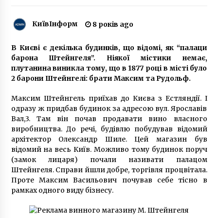
10 років ago
КиївІнформ
8 років ago
Под Киевом разгорается скандал с
львовским мусором (Фото)
В Києві є декілька будинків, що відомі, як “палаци
10 років ago
барона Штейнгеля”. Ніякої містики немає,
плутанина виникла тому, що в 1877 році в місті було
2 барони Штейнгелі: брати Максим та Рудольф.
В Україні найвища ціна на електроенергію в
Європі, – Єврокомісія
Максим Штейнгель приїхав до Києва з Естляндії. І
6 років ago
одразу ж придбав будинок за адресою вул. Ярославів
Вал,3. Там він почав продавати вино власного
У Києві перейменували декілька вулиць у
виробництва. До речі, будівлю побудував відомий
Голосіївському, Шевченківському,
архітектор Олександр Шиле. Цей магазин був
Подільському та Деснянському районах
відомий на весь Київ. Можливо тому будинок поруч
5 років ago
(замок лицаря) почали називати палацом
Штейнгеля. Справи йшли добре, торгівля процвітала.
Віталій Кличко пішов у відпустку
Проте Максим Васильович почував себе тісно в
5 років ago
рамках одного виду бізнесу.
Електронні табло на Столичному шосе