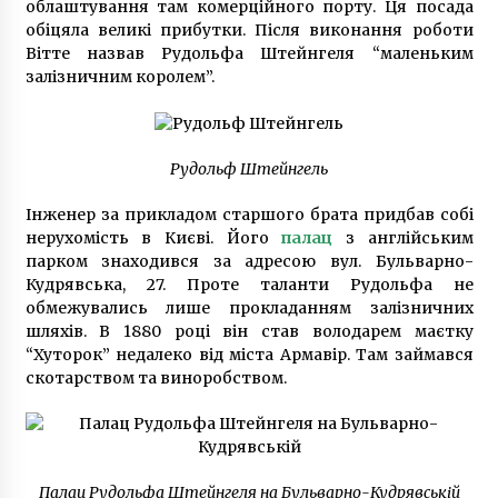
облаштування там комерційного порту. Ця посада
обіцяла великі прибутки. Після виконання роботи
Вітте назвав Рудольфа Штейнгеля “маленьким
залізничним королем”.
Рудольф Штейнгель
Інженер за прикладом старшого брата придбав собі
нерухомість в Києві. Його
палац
з англійським
парком знаходився за адресою вул. Бульварно-
Кудрявська, 27. Проте таланти Рудольфа не
обмежувались лише прокладанням залізничних
шляхів. В 1880 році він став володарем маєтку
“Хуторок” недалеко від міста Армавір. Там займався
скотарством та виноробством.
Палац Рудольфа Штейнгеля на Бульварно-Кудрявській