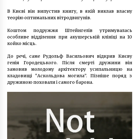
В Києві він випустив книгу, в якій виклав власну
теорію оптимальних вітродвигунів.
Коштом подружжя Штейнгелів утримувалась
особливе відділення при акушерській клініці на 10
койко місць.
До речі, саме Рудольф Васильович відкрив Києву
генія Городецького. Після смерті дружини він
замовив молодому архітектору усипальницю на
кладовищі “Аскольдова могила”. Пізніше поряд з
дружиною поховали і самого барона.