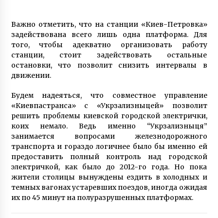
«Киевпастранса» с «Укрзализныцей» позволит
решить проблемы киевской городской электрички,
коих немало. Ведь именно “Укрзализныця”
занимается вопросами железнодорожного
транспорта и гораздо логичнее было бы именно ей
предоставить полный контроль над городской
электричкой, как было до 2012-го года. Но пока
жители столицы вынуждены ездить в холодных и
темных вагонах устаревших поездов, иногда ожидая
их по 45 минут на полуразрушенных платформах.
Антон Визковский
Роман Петушков
для
ИНФОРМАТОР
а
Posted in
ІСТОРІЯ
,
КИЇВ
,
НОВИНИ
,
РІЗНЕ
,
ТРАНСПОРТ
Tagged #
Антон Визковский
#
Блоги
#
Влада
#