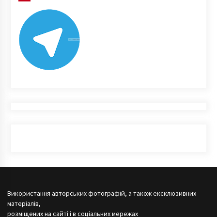
Використання авторських фотографій, а також ексклюзивних
матеріалів,
розміщених на сайті і в соціальних мережах
дозволяється тільки за умови посилання на джерело:
kievinform.com
у вигляді активного гіперпосилання.
З питань співпраці та розміщення реклами:
Контакти