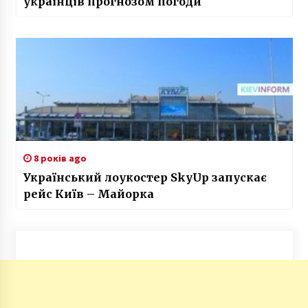
8 років ago
Український лоукостер SkyUp запускає
рейс Київ – Майорка