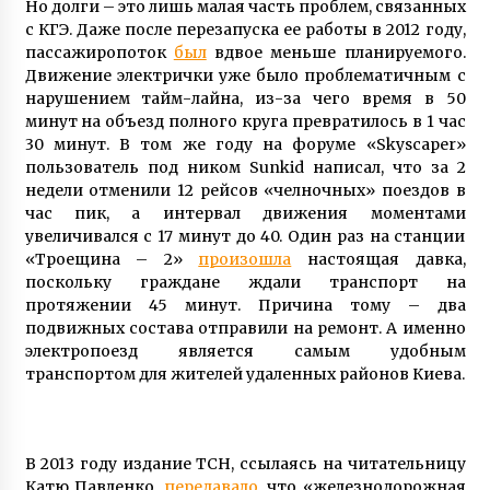
Но долги – это лишь малая часть проблем, связанных
с КГЭ. Даже после перезапуска ее работы в 2012 году,
пассажиропоток
был
вдвое меньше планируемого.
Движение электрички уже было проблематичным с
нарушением тайм-лайна, из-за чего время в 50
минут на объезд полного круга превратилось в 1 час
30 минут. В том же году на форуме «Skyscaper»
пользователь под ником Sunkid написал, что за 2
недели отменили 12 рейсов «челночных» поездов в
час пик, а интервал движения моментами
увеличивался с 17 минут до 40. Один раз на станции
«Троещина – 2»
произошла
настоящая давка,
поскольку граждане ждали транспорт на
протяжении 45 минут. Причина тому – два
подвижных состава отправили на ремонт. А именно
электропоезд является самым удобным
транспортом для жителей удаленных районов Киева.
В 2013 году издание ТСН, ссылаясь на читательницу
Катю Павленко,
передавало
, что «железнодорожная