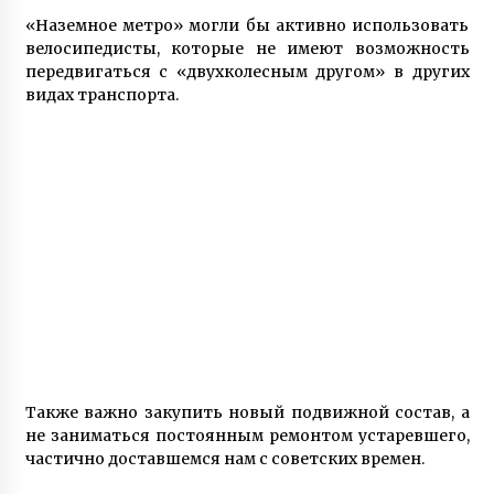
«Наземное метро» могли бы активно использовать
велосипедисты, которые не имеют возможность
передвигаться с «двухколесным другом» в других
видах транспорта.
Также важно закупить новый подвижной состав, а
не заниматься постоянным ремонтом устаревшего,
частично доставшемся нам с советских времен.
Важно отметить, что на станции «Киев-Петровка»
задействована всего лишь одна платформа. Для
того, чтобы адекватно организовать работу
станции, стоит задействовать остальные
остановки, что позволит снизить интервалы в
движении.
Будем надеяться, что совместное управление