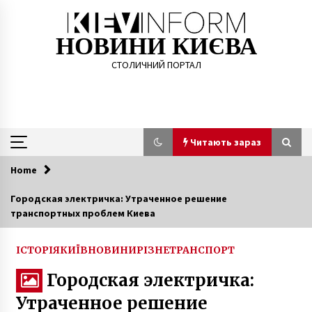
Skip
to
content
НОВИНИ КИЄВА
СТОЛИЧНИЙ ПОРТАЛ
Читають зараз
Home
Читають зараз
Городская электричка: Утраченное решение
транспортных проблем Киева
На всіх маршрутах громадського транспорту
в столиці введено оперативне становище, –
“Київпастранс”
ІСТОРІЯ
КИЇВ
НОВИНИ
РІЗНЕ
ТРАНСПОРТ
6 років ago
Городская электричка:
П’яний водій авто з російськими номерами
Утраченное решение
заснув за кермом і заблокував перехрестя в
центрі Києва