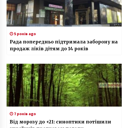
7 років ago
Від морозу до +21: синоптики потішили
українців прогнозом погоди