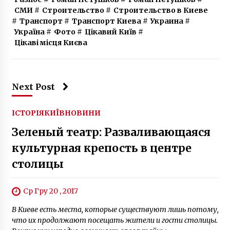
ІСТОРІЯ
КИЇВ
НОВИНИ
Зеленый театр: Разваливающаяся
культурная крепость в центре
столицы
Ср Гру 20 , 2017
В Киеве есть места, которые существуют лишь потому,
что их продолжают посещать жители и гости столицы.
Вокруг них нередко возникает ореол тайны,
подпитываемый мистификациями «желтой прессы» и
городскими легендами. Одной из таких
достопримечательностей является Зеленый театр,
называемый в народе «зеленкой». Наша оборона Попасть
к нему можно, обойдя вход на станцию […]