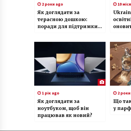
2 роки ago
10 міс
Як доглядати за
Ukraine
терасною дошкою:
освітн
поради для підтримки
онови
краси та
швидко
функціональності
1 рік ago
2 роки
Як доглядати за
Що так
ноутбуком, щоб він
у парф
працював як новий?