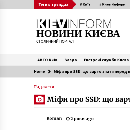
Skip
Теги в трендах
# Київ
# Киев Информ
to
content
НОВИНИ КИЄВА
СТОЛИЧНИЙ ПОРТАЛ
АВТО Київ
Влада
Екстрені служби Києва
Home
Міфи про SSD: що варто знати перед
Читають зараз
Гаджети
У Києві невідомий розгромив
Міфи про SSD: що вар
парадне кувалдою і погрожував
підірвати поліцейських
7 років ago
Roman
2 роки ago
Через рейдерську схему киянин
“віджав” житловий комплекс на 
мільйонів