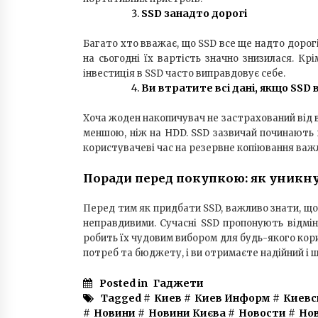
SSD занадто дорогі
Багато хто вважає, що SSD все ще надто дорогі 
на сьогодні їх вартість значно знизилася. Кр
інвестиція в SSD часто виправдовує себе.
Ви втратите всі дані, якщо SSD 
Хоча жоден накопичувач не застрахований від ви
меншою, ніж на HDD. SSD зазвичай починають 
користувачеві час на резервне копіювання важ
Поради перед покупкою: як уникн
Перед тим як придбати SSD, важливо знати, що 
неправдивими. Сучасні SSD пропонують відмін
робить їх чудовим вибором для будь-якого кор
потреб та бюджету, і ви отримаєте надійний і 
Posted in
Гаджети
Tagged #
Киев
#
Киев Информ
#
Киевс
#
Новини
#
Новини Києва
#
Новости
#
Но