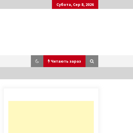
Субота, Сер 8, 2026
Читають зараз
У Києві зник трирічний хлопчик:
всі деталі і фото дитини
7 років ago
Київський зоопарк знизив ціну на
квитки в два рази на час локдауна