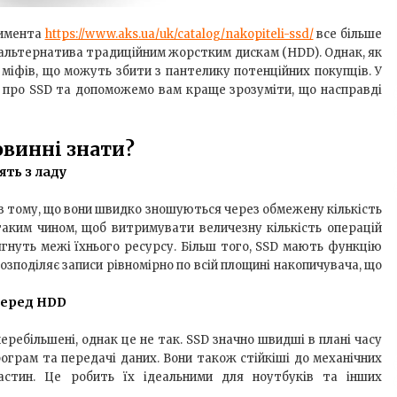
тимента
https://www.aks.ua/uk/catalog/nakopiteli-ssd/
все більше
 альтернатива традиційним жорстким дискам (HDD). Однак, як
 міфів, що можуть збити з пантелику потенційних покупців. У
 про SSD та допоможемо вам краще зрозуміти, що насправді
овинні знати?
ять з ладу
 в тому, що вони швидко зношуються через обмежену кількість
 таким чином, щоб витримувати величезну кількість операцій
сягнуть межі їхнього ресурсу. Більш того, SSD мають функцію
озподіляє записи рівномірно по всій площині накопичувача, що
перед HDD
ребільшені, однак це не так. SSD значно швидші в плані часу
ограм та передачі даних. Вони також стійкіші до механічних
астин. Це робить їх ідеальними для ноутбуків та інших