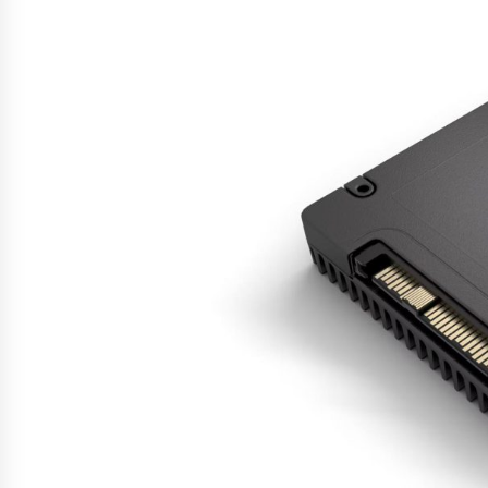
7 років ago
Будинок-привид у Бехтерівсько
провулку
7 років ago
Актуальность соковарки: для че
необходим прибор?
4 роки ago