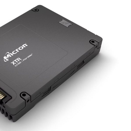
6 років ago
му
З 1 липня без е-квитка неможливо
буде проїхатися у громадському
транспорті Києва
6 років ago
го
У КМДА запевнили, що рішення про
закриття Києва на в’їзд та виїзд не
ухвалювали
6 років ago