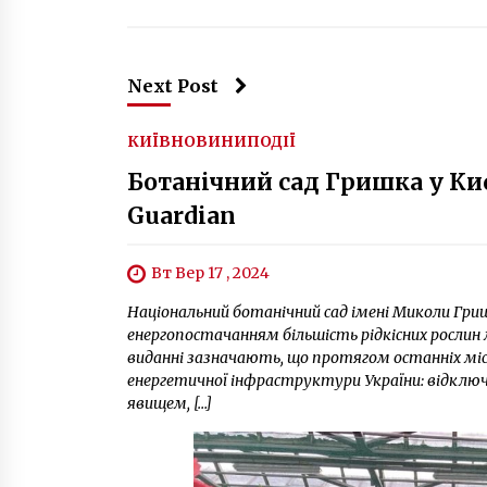
Next Post
КИЇВ
НОВИНИ
ПОДІЇ
Ботанічний сад Гришка у Киє
Guardian
Вт Вер 17 , 2024
Національний ботанічний сад імені Миколи Гри
енергопостачанням більшість рідкісних рослин 
виданні зазначають, що протягом останніх мі
енергетичної інфраструктури України: відключе
явищем, […]