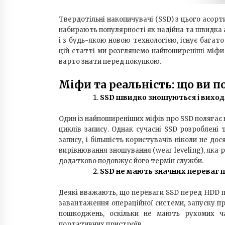
Твердотільні накопичувачі (SSD) з цього асор
набирають популярності як надійна та швидка
і з будь-якою новою технологією, існує багато
цій статті ми розглянемо найпоширеніші міфи
варто знати перед покупкою.
Міфи та реальність: що ви п
SSD швидко зношуються і виход
Один із найпоширеніших міфів про SSD полягає
циклів запису. Однак сучасні SSD розроблені
запису, і більшість користувачів ніколи не до
вирівнювання зношування (wear leveling), яка р
додатково подовжує його термін служби.
SSD не мають значних переваг 
Деякі вважають, що переваги SSD перед HDD пе
завантаження операційної системи, запуску пр
пошкоджень, оскільки не мають рухомих ч
портативних пристроїв.