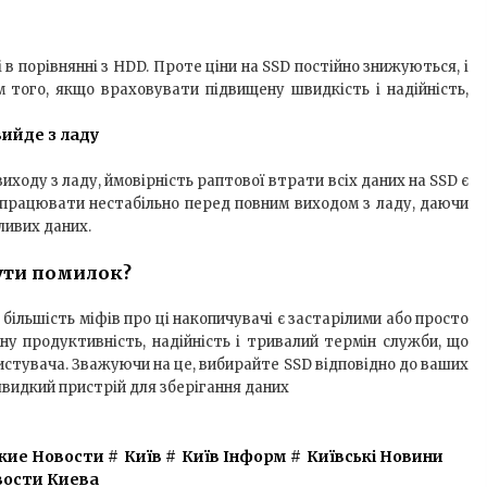
в порівнянні з HDD. Проте ціни на SSD постійно знижуються, і
ім того, якщо враховувати підвищену швидкість і надійність,
вийде з ладу
ходу з ладу, ймовірність раптової втрати всіх даних на SSD є
працювати нестабільно перед повним виходом з ладу, даючи
ливих даних.
ути помилок?
більшість міфів про ці накопичувачі є застарілими або просто
ну продуктивність, надійність і тривалий термін служби, що
истувача. Зважуючи на це, вибирайте SSD відповідно до ваших
швидкий пристрій для зберігання даних
кие Новости
#
Київ
#
Київ Інформ
#
Київські Новини
вости Киева