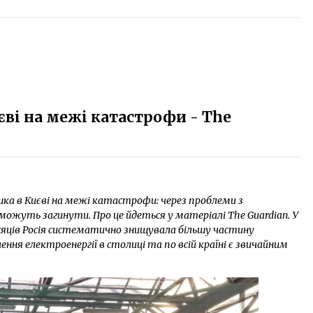
ві на межі катастрофи - The
шка в Києві на межі катастрофи: через проблеми з
можуть загинути. Про це йдеться у матеріалі The Guardian. У
сяців Росія систематично знищувала більшу частину
ння електроенергії в столиці та по всій країні є звичайним