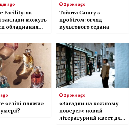
яців ago
2 роки ago
 Facility: як
Тойота Camry з
і заклади можуть
пробігом: огляд
ти обладнання
культового седана
 та без тендерів
 ago
2 роки ago
е «сліпі плями»
«Загадки на кожному
умерії?
поверсі»: новий
літературний квест для
допитливих