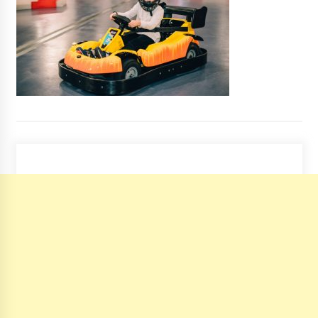
ДБР затримало двох прокурорів за
отримання 5 тисяч доларів США від
підприємця
7 років ago
B Києві таксист відмовився везти Петра
Порошенко після протестів на Майдані
(BІДЕО)
7 років ago
На бульварі Шевченка встановили льодову
скульптуру карпатської рисі
7 років ago
На 7 тысяч киевлян подали в суд за
коммунальные долги
10 років ago
В кассах киевского метро будут продавать
только по два жетона в руки