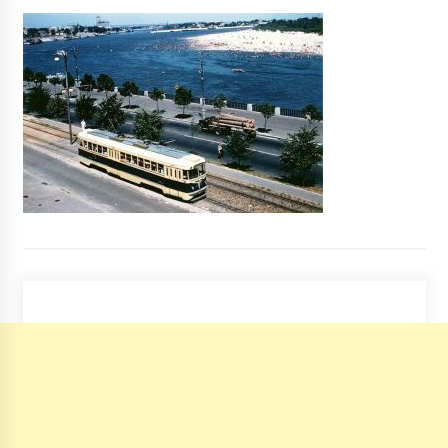
Мешканець Донбасу, який «служить Путіну»,
стріляв по перехожих у Києві
5 років ago
Почему стоит делать платные ставки в
казино ПоинтЛото
6 років ago
Стала відома подальша доля «чаклунського»
капелюха з головної ялинки країни
6 років ago
У центрі Києва горів ресторан
8 років ago
Поліція заблокувала проїзд до Адміністрації
президента: відомо причини