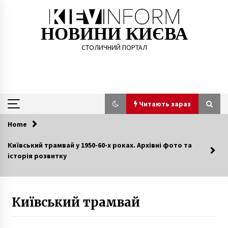
Skip
to
content
НОВИНИ КИЄВА
СТОЛИЧНИЙ ПОРТАЛ
Читають зараз
Home
Читають зараз
Київський трамвай у 1950-60-х роках. Архівні фото та
історія розвитку
В Киеве перекроют главные улицы из-за
визита президента Литвы
8 років ago
Київський трамвай
На Повітрофлотському проспекті скоро
з’являться велодоріжки і тактильні смуги
5 років ago