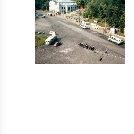
1 рік ago
Зараз тут вулиця Грушевського: 
виглядав Хрещатий яр 160 років
тому
2 роки ago
Одному з організаторів акції на
підтримку Стерненка під ОП
оголосили підозру
5 років ago