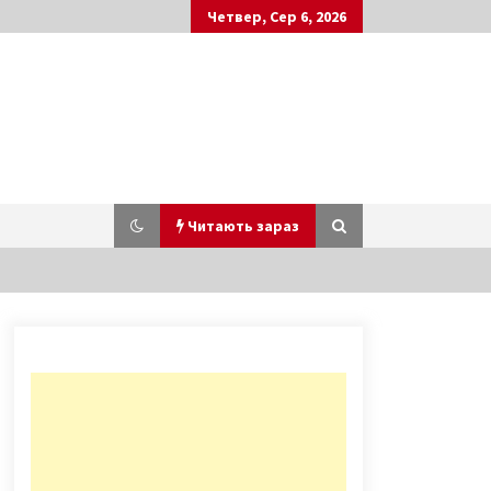
Четвер, Сер 6, 2026
Читають зараз
Об’єднувальний собор обрав
главу Української церкви
8 років ago
Автобуси 150 маршруту
припинили перевезення пасажирів
через вандалізм