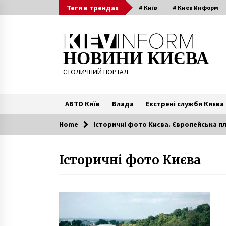
Skip
Теги в трендах
# Київ
# Киев Информ
to
content
НОВИНИ КИЄВА
СТОЛИЧНИЙ ПОРТАЛ
АВТО Київ
Влада
Екстрені служби Києва
Home
Історичні фото Києва. Європейська пл
Читають зараз
Історичні фото Києва
Легендарна «Пікардійська
Терція», Стас Корольов та Ivan
NAVI – хто виступатиме
«НаШапку» в липні
1 місяць ago
НБУ ввів в обіг пам’ятну монету
«Національна гвардія України»