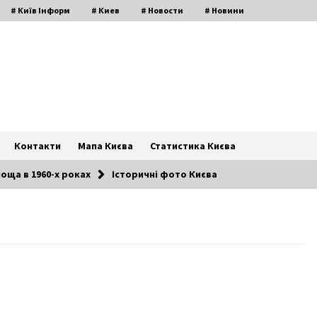
# Київ Інформ
# Киев
# Новости
# Новини
Контакти
Мапа Києва
Статистика Києва
оща в 1960-х роках
Історичні фото Києва
Официальный сайт казино
космолот дает возможность даже
скачать
7 років ago
Економіка РФ стрімко рухається
до рецесії