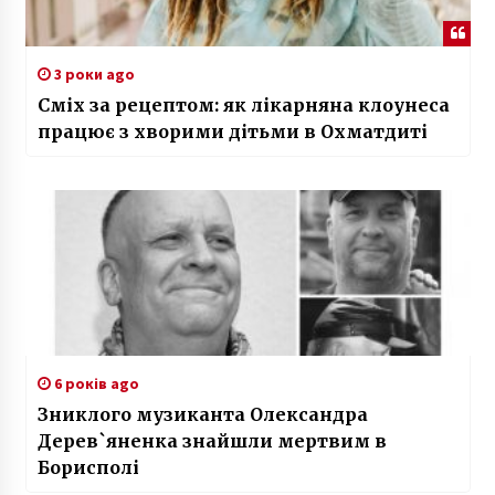
3 роки ago
Сміх за рецептом: як лікарняна клоунеса
працює з хворими дітьми в Охматдиті
6 років ago
Зниклого музиканта Олександра
Дерев`яненка знайшли мертвим в
Борисполі