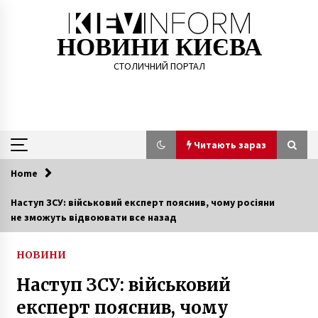
Skip
to
content
НОВИНИ КИЄВА
СТОЛИЧНИЙ ПОРТАЛ
Читають зараз
Home
Читають зараз
Наступ ЗСУ: військовий експерт пояснив, чому росіяни
не зможуть відвоювати все назад
Учням початкових класів дозволять
пересуватися школою без маски – Степанов
6 років ago
НОВИНИ
Наступ ЗСУ: військовий
У житловому будинку на Арсенальній в Києві
почалася пожежа. Відео
експерт пояснив, чому
7 років ago