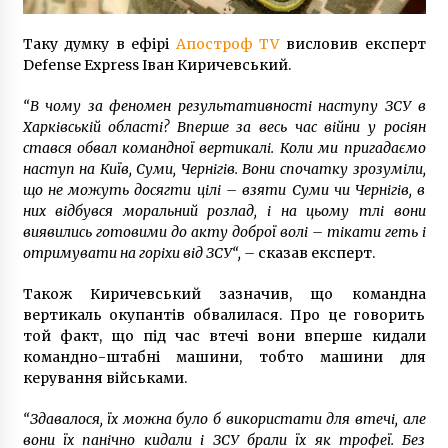
5 років ago
Таку думку в ефірі
Апостроф TV
висловив експерт
Офіс російського “Промінвестбанку” облили
Defense Express Іван Киричевський.
червоною фарбою та заварили двері
10 років ago
“В чому за феномен результативності наступу ЗСУ в
Харківській області?
Вперше за весь час війни у росіян
стався обвал командної вертикалі. Коли ми пригадаємо
Міжнародна комісія ООН визнала викрадення
наступ на Київ, Суми, Чернігів.
Вони спочатку зрозуміли,
росією українських дітей злочином проти
людяності
що не можуть досягти цілі – взяти Суми чи Чернігів, в
5 місяців ago
них відбувся моральний розлад, і на цьому тлі вони
виявились готовими до акту доброї волі – тікати геть і
15 та 16 червня на ділянці вулиці
отримувати на горіхи від ЗСУ
“, –
сказав експерт.
Інститутської частково обмежать рух
транспорту
Також Киричевський зазначив, що командна
7 років ago
вертикаль окупантів обвалилася. Про це говорить
той факт, що під час втечі вони вперше кидали
Рятувальники третю добу шукають зниклих
командно-штабні машини, тобто машини для
на Київщині рибалок
керування військами.
6 років ago
“Здавалося, їх можна було б використати для втечі, але
У столичному ресторані сталася стрілянина:
вони їх панічно кидали і ЗСУ брали їх як трофеї. Без