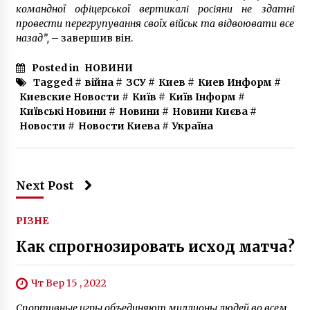
є постраждалий
командної офіцерської вертикалі росіяни не здатні
5 років ago
провести перегрупування своїх військ та відвоювати все
назад”,
– завершив він.
Posted in
НОВИНИ
Tagged #
війна
#
ЗСУ
#
Киев
#
Киев Информ
#
Киевские Новости
#
Київ
#
Київ Інформ
#
Київські Новини
#
Новини
#
Новини Києва
#
Новости
#
Новости Киева
#
Україна
Next Post
РІЗНЕ
Как спрогнозировать исход матча?
Чт Вер 15 , 2022
Спортивные игры объединяют миллионы людей во всем