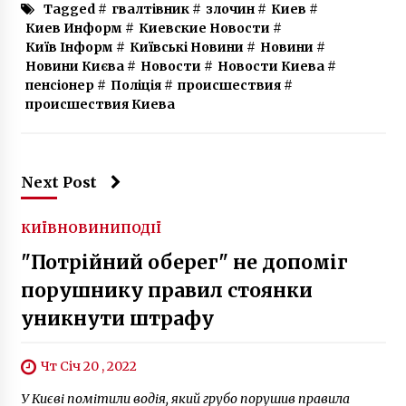
Tagged #
гвалтівник
#
злочин
#
Киев
#
Киев Информ
#
Киевские Новости
#
Київ Інформ
#
Київські Новини
#
Новини
#
Новини Києва
#
Новости
#
Новости Киева
#
пенсіонер
#
Поліція
#
происшествия
#
происшествия Киева
Next Post
КИЇВ
НОВИНИ
ПОДІЇ
"Потрійний оберег" не допоміг
порушнику правил стоянки
уникнути штрафу
Чт Січ 20 , 2022
У Києві помітили водія, який грубо порушив правила