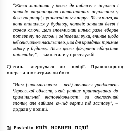
“Жінка запитала у нього, де поблизу є туалет і
чоловік запропонував скористатися туалетом у
його квартирі, що знаходиться поруч. Після того, як
вони опинилися у будинку, чоловік зачинив двері і
сховав ключі. Далі зловмисник кілька разів вдарив
потерпілу по голові і, зв’язавши руки, вчинив щодо
неї сексуальне насильство. Два дні кривдник тримав
жінку у будинку. Після цього фігурант відпустив
потерпілу”
, – зазначили у пресслужбі.
Дівчина звернулася до поліції. Правоохоронці
оперативно затримали його.
“Ним (зловмисником – ред.) виявився уродженець
Черкаської області, який раніше притягувався до
кримінальної відповідальності за аналогічний
злочин, але вийшов із-під варти під заставу”,
–
додали у поліції.
Posted in
КИЇВ
,
НОВИНИ
,
ПОДІЇ