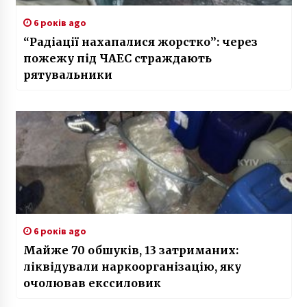
6 років ago
“Радіації нахапалися жорстко”: через
пожежу під ЧАЕС страждають
рятувальники
6 років ago
Майже 70 обшуків, 13 затриманих:
ліквідували наркоорганізацію, яку
очолював екссиловик