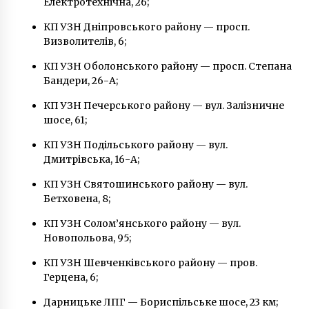
Електротехнічна, 26;
КП УЗН Дніпровського району — просп.
Визволителів, 6;
КП УЗН Оболонського району — просп. Степана
Бандери, 26-А;
КП УЗН Печерського району — вул. Залізничне
шосе, 61;
КП УЗН Подільського району — вул.
Дмитрівська, 16-А;
КП УЗН Святошинського району — вул.
Бетховена, 8;
КП УЗН Солом’янського району — вул.
Новопольова, 95;
КП УЗН Шевченківського району — пров.
Герцена, 6;
Дарницьке ЛПГ — Бориспільське шосе, 23 км;