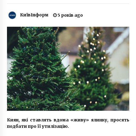
7 років ago
КиївІнформ
5 років ago
Депутат Київради від «Голосу» побив
стендапера Влада Капицю під час виступу
5 років ago
Трагедія в Києві: під час пожежі в
багатоповерхівці загинула жінка
6 років ago
В Киеве пройдет день музеев. Расписание
программ праздничных мероприятий
10 років ago
Новий український потяг почав
випробувальний пробіг
7 років ago
Киян, які ставлять вдома «живу» ялинку, просять
подбати про її утилізацію.
Капітан з Києва привів вітрильну яхту до
Антарктиди