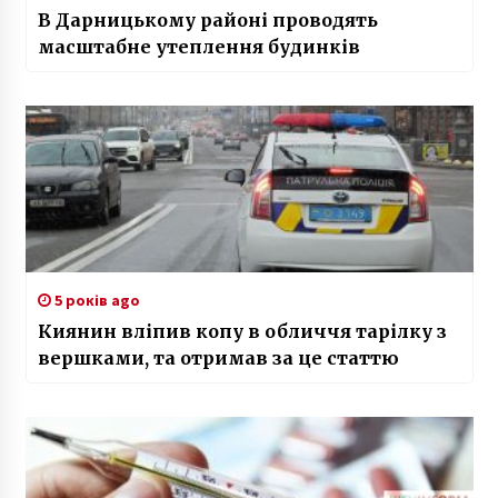
В Дарницькому районі проводять
масштабне утеплення будинків
5 років ago
Киянин вліпив копу в обличчя тарілку з
вершками, та отримав за це статтю