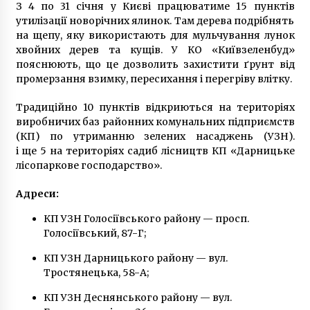
З 4 по 31 січня у Києві працюватиме 15 пунктів
5 років ago
утилізації новорічних ялинок. Там дерева подрібнять
на щепу, яку використають для мульчування лунок
хвойних дерев та кущів. У КО «Київзеленбуд»
пояснюють, що це дозволить захистити ґрунт від
промерзання взимку, пересихання і перегріву влітку.
Традиційно 10 пунктів відкриються на територіях
виробничих баз районних комунальних підприємств
(КП) по утриманню зелених насаджень (УЗН).
і ще 5 на територіях садиб лісництв КП «Дарницьке
лісопаркове господарство».
Адреси:
КП УЗН Голосіївського району — просп.
Голосіївський, 87-Г;
КП УЗН Дарницького району — вул.
Тростянецька, 58-А;
КП УЗН Деснянського району — вул.