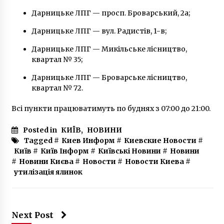
Дарницьке ЛПГ — просп. Броварський, 2а;
Дарницьке ЛПГ — вул. Радистів, 1-в;
Дарницьке ЛПГ — Микільське лісництво,
квартал № 35;
Дарницьке ЛПГ — Броварське лісництво,
квартал № 72.
Всі пункти працюватимуть по буднях з 07:00 до 21:00.
Posted in
КИЇВ
,
НОВИНИ
Tagged #
Киев Информ
#
Киевские Новости
#
Київ
#
Київ Інформ
#
Київські Новини
#
Новини
#
Новини Києва
#
Новости
#
Новости Киева
#
утилізація ялинок
Next Post