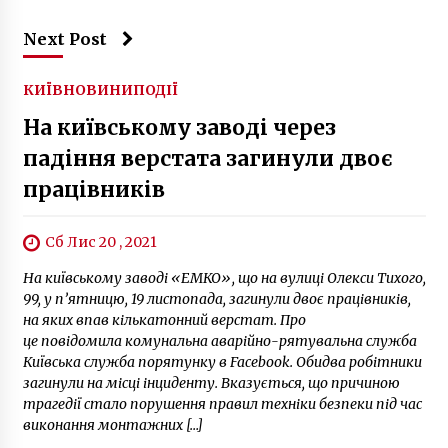
Sl8
4 роки ago
Next Post
КИЇВ
НОВИНИ
ПОДІЇ
На київському заводі через
падіння верстата загинули двоє
працівників
Сб Лис 20 , 2021
На київському заводі «ЕМКО», що на вулиці Олекси Тихого,
99, у п’ятницю, 19 листопада, загинули двоє працівників,
на яких впав кількатонний верстат. Про
це повідомила комунальна аварійно-рятувальна служба
Київська служба порятунку в Facebook. Обидва робітники
загинули на місці інциденту. Вказується, що причиною
трагедії стало порушення правил техніки безпеки під час
виконання монтажних […]