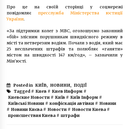
5 років ago
Про це на своїй сторінці у соцмережі
повідомляє
пресслужба Міністерства юстиції
України
.
Деревянная мебель – это лучший выбор
7 років ago
«За підтримки колег з МВС, оголошуємо законний
«бій» злісним порушникам швидкісного режиму в
місті та нетверезим водіям. Почали з водія, який має
Київ відзначає день міста: програма свята
25 несплачених штрафів та полюбляє «ганяти»
6 років ago
містом на швидкості 147 км/год», – зазначили у
Мін’юсті.
Нацрада оштрафувала телеканали “НАШ” і
“Максі-ТВ” за недостатній обсяг української
мови в ефірі та расистські висловлювання
Posted in
КИЇВ
,
НОВИНИ
,
ПОДІЇ
Мураєва
4 роки ago
Tagged #
Киев
#
Киев Информ
#
Киевские Новости
#
Київ
#
Київ Інформ
#
Під Головним слідчим управлінням СБУ
Київські Новини
#
конфіскація автівки
#
Новини
проходить акція на підтримку Сергія
Стерненка
#
Новини Києва
#
Новости
#
Новости Киева
#
6 років ago
происшествия Киева
#
штрафи
Як влаштована створена у Києві соцмережа