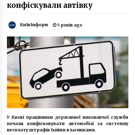
6 років ago
конфіскували автівку
У Києві рятувальники продезінфікували
гуртожиток, де жив інфікований
КиївІнформ
5 років ago
коронавірусом студент
6 років ago
Голова Комітету арбітрів Федерації футболу
України потрапив у ДТП
5 років ago
Прокурор Кулик побудував додатковий
поверх в елітному ЖК в центрі Києва, – ЗМІ
(ВІДЕО)
7 років ago
Ще двом поліцейським з Кагарлика обрали
запобіжний захід
6 років ago
У Києві працівники державної виконавчої служби
почали конфісковувати автомобілі за системну
Почему появляется второй подбородок
несплату штрафів їхніми власниками.