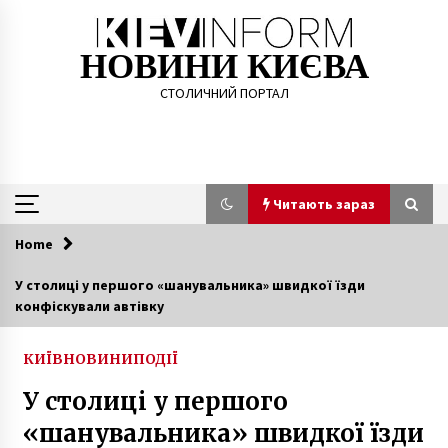
Skip
to
content
НОВИНИ КИЄВА
СТОЛИЧНИЙ ПОРТАЛ
Читають зараз
Home
Читають зараз
У столиці у першого «шанувальника» швидкої їзди
конфіскували автівку
«Ми реально перегнули палку»: пасажирка,
яка ненавидить українську мову, вибачилася
за інцидент у таксі Києва
КИЇВ
НОВИНИ
ПОДІЇ
5 років ago
У столиці у першого
У київському спортзалі відвідувач влаштував
«шанувальника» швидкої їзди
стрілянину