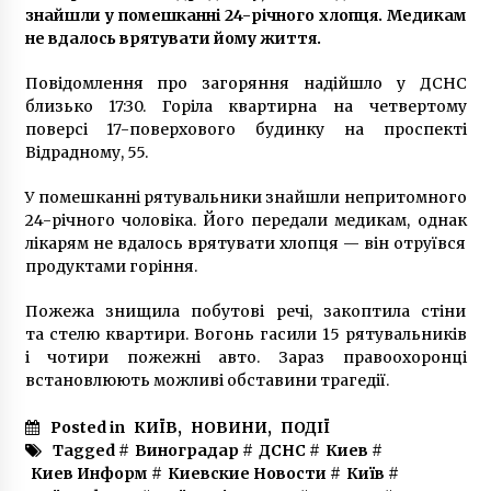
«Страна.ua»
знайшли у помешканні 24-річного хлопця. Медикам
7 років ago
не вдалось врятувати йому життя.
Повідомлення про загоряння надійшло у ДСНС
близько 17:30. Горіла квартирна на четвертому
поверсі 17-поверхового будинку на проспекті
Відрадному, 55.
У помешканні рятувальники знайшли непритомного
24-річного чоловіка. Його передали медикам, однак
лікарям не вдалось врятувати хлопця — він отруївся
продуктами горіння.
Пожежа знищила побутові речі, закоптила стіни
та стелю квартири. Вогонь гасили 15 рятувальників
і чотири пожежні авто. Зараз правоохоронці
встановлюють можливі обставини трагедії.
Posted in
КИЇВ
,
НОВИНИ
,
ПОДІЇ
Tagged #
Виноградар
#
ДСНС
#
Киев
#
Киев Информ
#
Киевские Новости
#
Київ
#