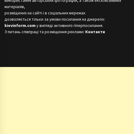
Використання авторських фотографій, а також ексклюзивних
матеріалів,
розміщених на сайті і в соціальних мережах
дозволяється тільки за умови посилання на джерело:
kievinform.com
у вигляді активного гіперпосилання.
З питань співпраці та розміщення реклами:
Контакти