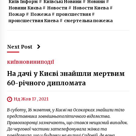
Київ Інформ
#
Київські Новини
#
Новини
#
Новини Києва
#
Новости
#
Новости Киева
#
Пожар
#
Пожежа
#
происшествия
#
происшествия Киева
#
смертельна пожежа
Next Post
КИЇВ
НОВИНИ
ПОДІЇ
На дачі у Києві знайшли мертвим
60-річного дипломата
Нд Жов 17 , 2021
В суботу, 16 жовтня, у Києві на Осокорках знайшли тіло
представника зовнішньополітичного відомства.
Правоохоронці зазначають, що стався нещасний випадок.
До чергової частини зателефонувала жінка та
повідомила, що у будинку на вулиці Садовій, де вона