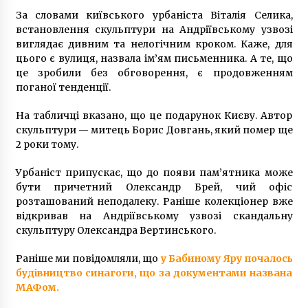
7 років ago
За словами київського урбаніста Віталія Селика,
встановлення скульптури на Андріївському узвозі
виглядає дивним та нелогічним кроком. Каже, для
цього є вулиця, назвала ім’ям письменника. А те, що
це зробили без обговорення, є продовженням
поганої тенденції.
На табличці вказано, що це подарунок Києву. Автор
скульптури — митець Борис Довгань, який помер ще
2 роки тому.
Урбаніст припускає, що до появи пам’ятника може
бути причетний Олександр Брей, чий офіс
розташований неподалеку. Раніше колекціонер вже
відкривав на Андріївському узвозі скандальну
скульптуру Олександра Вертинського.
Раніше ми повідомляли, що
у Бабиному Яру почалось
будівництво синагоги, що за документами названа
МАФом.