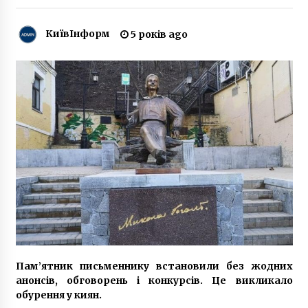
6 років ago
КиївІнформ
5 років ago
У Києві в одному з тролейбусів чоловік
побив кондуктора (ВІДЕО)
8 років ago
Сталкери-рецидивісти несли з
Чорнобильської зони роги
6 років ago
Телеканал “Інтер” готує програми до
російського свята 23 лютого
6 років ago
З 1 січня 2021 року архітектурна бібліотека
Заболотного може опинитися на вулиці
6 років ago
Пам’ятник письменнику встановили без жодних
анонсів, обговорень і конкурсів. Це викликало
Церква “для своїх” на місці, де зараз могила
обурення у киян.
радянського генерала