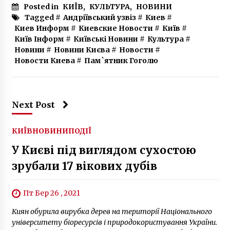
Posted in
КИЇВ
,
КУЛЬТУРА
,
НОВИНИ
Tagged #
Андріївський узвіз
#
Киев
#
Киев Информ
#
Киевские Новости
#
Київ
#
Київ Інформ
#
Київські Новини
#
Культура
#
Новини
#
Новини Києва
#
Новости
#
Новости Киева
#
Пам`ятник Гоголю
Next Post
КИЇВ
НОВИНИ
ПОДІЇ
У Києві під виглядом сухостою
зрубали 17 вікових дубів
Пт Бер 26 , 2021
Киян обурила вирубка дерев на території Національного
університету біоресурсів і природокористування України.