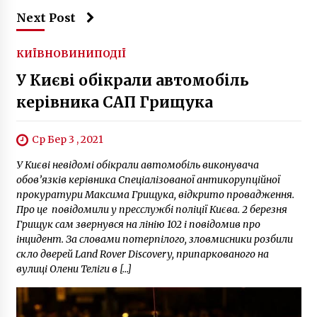
Next Post
КИЇВ
НОВИНИ
ПОДІЇ
У Києві обікрали автомобіль
керівника САП Грищука
Ср Бер 3 , 2021
У Києві невідомі обікрали автомобіль виконувача
обов’язків керівника Спеціалізованої антикорупційної
прокуратури Максима Грищука, відкрито провадження.
Про це повідомили у пресслужбі поліції Києва. 2 березня
Грищук сам звернувся на лінію 102 і повідомив про
інцидент. За словами потерпілого, зловмисники розбили
скло дверей Land Rover Discovery, припаркованого на
вулиці Олени Теліги в […]