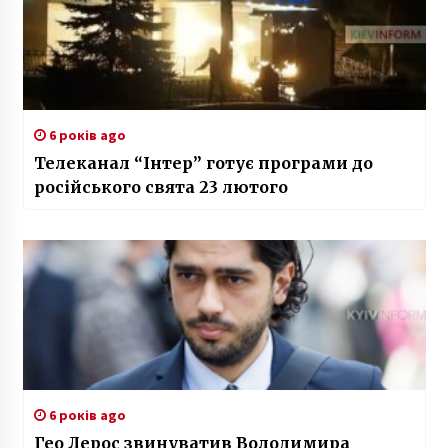
6 років ago
Телеканал “Інтер” готує програми до
російського свята 23 лютого
6 років ago
Гео Лерос звинуватив Володимира