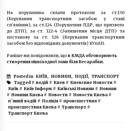
На порушника склали протоколи за ст.130
(Керування транспортним засобом у стані
сп’яніння), за ст.124 (Порушення ПДР, що призвело
до ДТП), за ст. 122-4 (Залишення місця ДТП) та
постанову за ст. 126 (Керування транспортним
засобом без відповідних документів) КУпАП.
Раніше ми повідомляли, що
в КМДА обговорюють
створення пішоходної зони біля Бесарабки.
Posted in
КИЇВ
,
НОВИНИ
,
ПОДІЇ
,
ТРАНСПОРТ
Tagged #
водій
#
Киев
#
Киевские Новости
#
Київ
#
Київ Інформ
#
Київські Новини
#
Новини
#
Новини Києва
#
Новости
#
Новости Киева
#
п`яний водій
#
Поліція
#
происшествия
#
происшествия Киева
#
Транспорт
#
Транспорт Киева