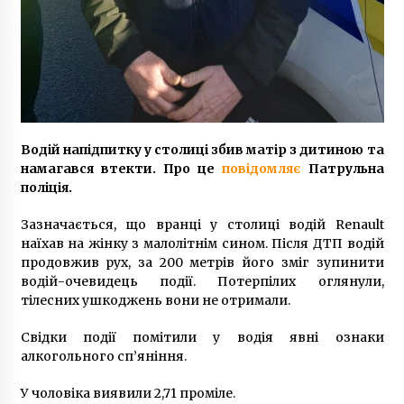
9 років ago
Водій напідпитку у столиці збив матір з дитиною та
намагався втекти. Про це
повідомляє
Патрульна
поліція.
Зазначається, що вранці у столиці водій Renault
наїхав на жінку з малолітнім сином. Після ДТП водій
продовжив рух, за 200 метрів його зміг зупинити
водій-очевидець події. Потерпілих оглянули,
тілесних ушкоджень вони не отримали.
Свідки події помітили у водія явні ознаки
алкогольного сп’яніння.
У чоловіка виявили 2,71 проміле.