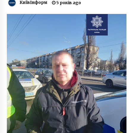
КиївІнформ
5 років ago
5 років ago
Під Києвом пройде безкоштовний фестиваль
повітряних куль
7 років ago
Як обрати школу кікбоксингу та не
помилитися з тренером?
4 місяці ago
У Києві прощаються із Героєм України, який
загинув на Донбасі
7 років ago
Поліція затримала жінку, яка знімала у порно
власних дітей
5 років ago
Під час пожежі у столиці врятували чоловіка