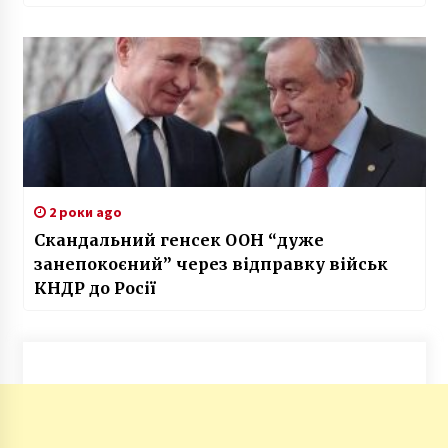
Дня Незалежності України
2 роки ago
Скандальний генсек ООН “дуже
занепокоєний” через відправку військ
КНДР до Росії