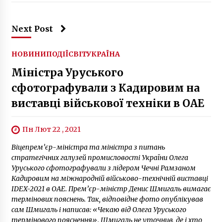
Next Post
НОВИНИ
ПОДІЇ
СВІТ
УКРАЇНА
Міністра Уруського
сфотографували з Кадировим на
виставці військової техніки в ОАЕ
Пн Лют 22 , 2021
Віцепрем’єр-міністра та міністра з питань
стратегічних галузей промисловості України Олега
Уруського сфотографували з лідером Чечні Рамзаном
Кадировим на міжнародній військово-технічній виставці
IDEX-2021 в ОАЕ. Прем’єр-міністр Денис Шмигаль вимагає
термінових пояснень. Так, відповідне фото опублікував
сам Шмигаль і написав: «Чекаю від Олега Уруського
термінового пояснення». Шмигаль не уточнив, де і хто