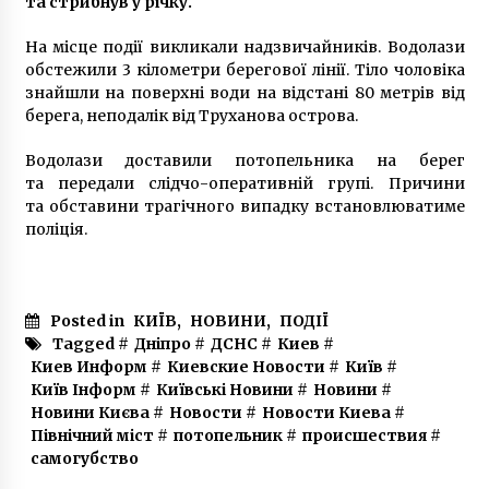
та стрибнув у річку.
перейменувати проспект Перемоги на честь
підписання акту Злуки УНР та ЗУНР
6 років ago
На місце події викликали надзвичайників. Водолази
обстежили 3 кілометри берегової лінії. Тіло чоловіка
знайшли на поверхні води на відстані 80 метрів від
берега, неподалік від Труханова острова.
Водолази доставили потопельника на берег
та передали слідчо-оперативній групі. Причини
та обставини трагічного випадку встановлюватиме
поліція.
Posted in
КИЇВ
,
НОВИНИ
,
ПОДІЇ
Tagged #
Дніпро
#
ДСНС
#
Киев
#
Киев Информ
#
Киевские Новости
#
Київ
#
Київ Інформ
#
Київські Новини
#
Новини
#
Новини Києва
#
Новости
#
Новости Киева
#
Північний міст
#
потопельник
#
происшествия
#
самогубство