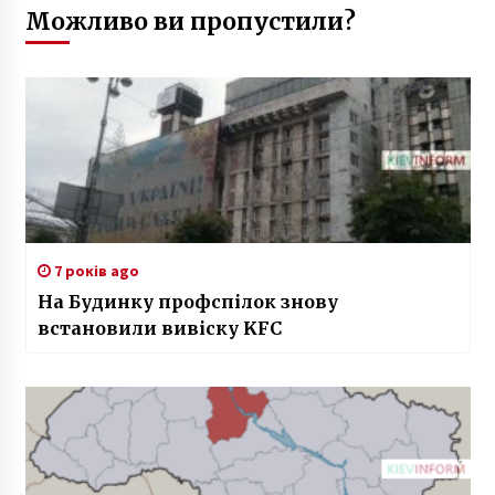
Можливо ви пропустили?
7 років ago
На Будинку профспілок знову
встановили вивіску KFC