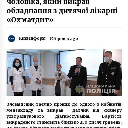
чоловіка, який викрав
7 років ago
обладнання з дитячої лікарні
У Києві демонтували Москву та написи
«Охматдит»
російських міст на алеї музею війни
2 роки ago
КиївІнформ
5 років ago
Каталог автомобілів Kia: моделі та
комплектації
2 роки ago
Особистий візит до ТЦК, Резерв+ або до
ЦНАПу?
2 роки ago
ЦВК відмовила у реєстрації кандидатам у
нардепи від “Комуністичної партії України”
Зловмисник таємно проник до одного з кабінетів
7 років ago
медзакладу та викрав датчик від сканеру
ультразвукового діагностування. Вартість
Оболонському району міста Києва
викраденого становить близько 250 тисяч гривень.
виповнюється 50 років