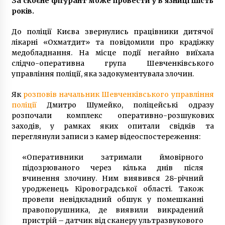
За скоєне фігурант може провести у в’язниці шість
1 рік ago
років.
До поліції Києва звернулись працівники дитячої
лікарні «Охматдит» та повідомили про крадіжку
медобладнання. На місце події негайно виїхала
слідчо-оперативна група Шевченківського
управління поліції, яка задокументувала злочин.
Як
розповів начальник Шевченківського управління
поліції
Дмитро Шумейко, поліцейські одразу
розпочали комплекс оперативно-розшукових
заходів, у рамках яких опитали свідків та
переглянули записи з камер відеоспостереження:
«Оперативники затримали ймовірного
підозрюваного через кілька днів після
вчинення злочину. Ним виявився 28-річний
уродженець Кіровоградської області. Також
провели невідкладний обшук у помешканні
правопорушника, де виявили викрадений
пристрій – датчик від сканеру ультразвукового