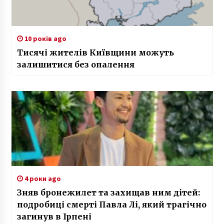
10 років ago
Тисячі жителів Київщини можуть
залишитися без опалення
4 роки ago
Зняв бронежилет та захищав ним дітей:
подробиці смерті Павла Лі, який трагічно
загинув в Ірпені