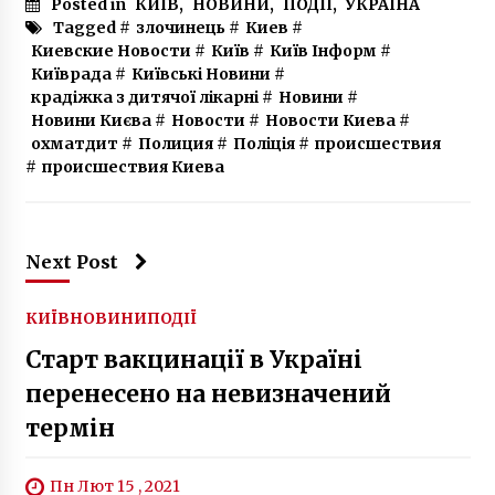
Posted in
КИЇВ
,
НОВИНИ
,
ПОДІЇ
,
УКРАЇНА
Tagged #
злочинець
#
Киев
#
Киевские Новости
#
Київ
#
Київ Інформ
#
Київрада
#
Київські Новини
#
крадіжка з дитячої лікарні
#
Новини
#
Новини Києва
#
Новости
#
Новости Киева
#
охматдит
#
Полиция
#
Поліція
#
происшествия
#
происшествия Киева
Next Post
КИЇВ
НОВИНИ
ПОДІЇ
Старт вакцинації в Україні
перенесено на невизначений
термін
Пн Лют 15 , 2021