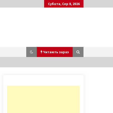
Субота, Сер 8, 2026
Читають зараз
У парку Шевченка безкоштовно
покажуть кращі українські фільми
6 років ago
На будівництві метро вантажівка
перекинулася у двір
багатоповерхівки