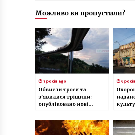
Можливо ви пропустили?
7 років ago
6 рокі
Обвисли троси та
Охоро
з’явилися тріщини:
надано
опубліковано нові
культу
скандальні фото «моста
столиц
Кличка»