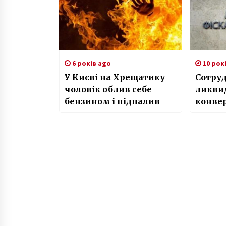
6 років ago
10 рок
У Києві на Хрещатику
Сотру
чоловік облив себе
ликви
бензином і підпалив
конве
центр 
милли