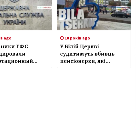
ів ago
10 років ago
дники ГФС
У Білій Церкві
дировали
судитимуть вбивць
ртационный
пенсіонерки, які
с оборотом 530
прикинулися
онов
працівниками
Київобленерго