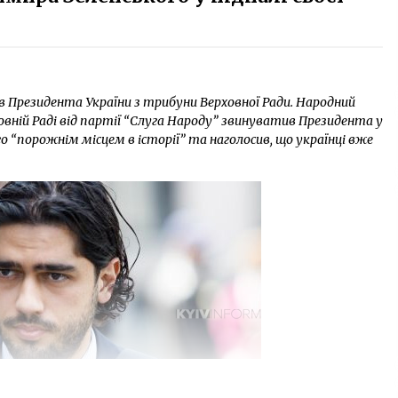
 Президента України з трибуни Верховної Ради. Народний
овній Раді від партії “Слуга Народу” звинуватив Президента у
го “порожнім місцем в історії” та наголосив, що українці вже