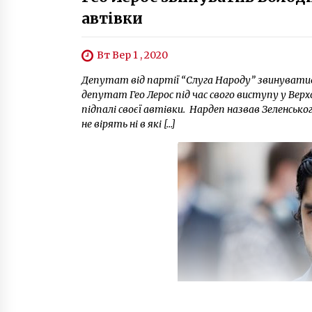
автівки
Вт Вер 1 , 2020
Депутат від партії “Слуга Народу” звинуватив
депутат Гео Лерос під час свого виступу у Верх
підпалі своєї автівки. Нардеп назвав Зеленсько
не вірять ні в які […]