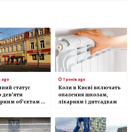
в ago
7 років ago
нний статус
Коли в Києві включать
 дев’яти
опалення школам,
рним об’єктам у
лікарням і дитсадкам
і