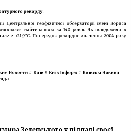
7 років ago
ературного рекорду.
и
Газель уничтожила Мерседес на
на
Большой Васильковской (ФОТО)
ї Центральної геофізичної обсерваторії імені Бориса
9 років ago
виявилась найтеплішою за 140 років. Як повідомили в
 нижче +21,9°С. Попереднє рекордне значення 2004 року
На трасі під Києвом перекинувся
бензовоз
7 років ago
кие Новости
#
Київ
#
Київ Інформ
#
Київські Новини
года
мира Зеленського у підпалі своєї