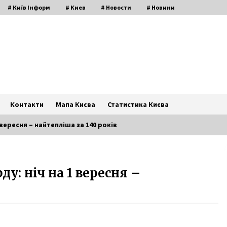
# Київ Інформ
# Киев
# Новости
# Новини
Контакти
Мапа Києва
Статистика Києва
 вересня – найтепліша за 140 років
Журналістів вперше впустили до
ду: ніч на 1 вересня –
четвертого енергоблоку
Чорнобильської АЕС
7 років ago
Kyiv Boryspil Express змінив
розклад руху