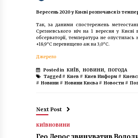
6 років ago
Вересень 2020 у Києві розпочався із темп
У Міністерстві оборони розповіл
про кількість російських військ 
Так, за даними спостережень метеостанці
кордоні з Україною
Срезневського ніч на 1 вересня у Києві 
5 років ago
обсерваторії, температура не опустилась
+18,9°С перевищено аж на 3,0°С.
Суд розгляне скаргу на рішення
київської влади щодо виконання
Джерело
гімну в школах
6 років ago
Posted in
КИЇВ
,
НОВИНИ
,
ПОГОДА
Tagged #
Киев
#
Киев Информ
#
Киевс
#
Новини
#
Новини Києва
#
Новости
#
По
Next Post
КИЇВ
НОВИНИ
Гео Лерос звинуватив Володи