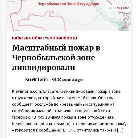
9 років ago
Київрада створила Муніципальну охорону
9 років ago
Київська Область
НОВИНИ
ПОДІЇ
Масштабный пожар в
В Киеве запустили автоматическую
видеофиксацию нарушений ПДД
Чернобыльской зоне
10 років ago
ликвидировали
У Києві побудують сім веломаршрутів, які
KievInform
10 років ago
ведуть в центр міста
8 років ago
Kievinform.com. Спасатели ликвидировали пожар в зоне
отчуждения, который начался еще 16 июля. Об этом
Историческая важность и современные
сообщает Госслужба по чрезвычайным ситуациям на
проблемы Центрального архива Украины
своей официальной страничке в социальной сети
9 років ago
facebook. “В 7:45 19 июля пожар в зоне отчуждения и
безусловного (обязательного) отселения ликвидированы”,
– говорится в сообщении. В ГСЧС отчитались так же и […]
Найунікальніша споруда на вулиці Ярославів
Вал. Караїмська кенаса