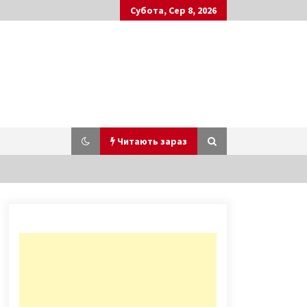
Субота, Сер 8, 2026
Читають зараз
Більше тисячі людей
травмувалися через ожеледицю в
Києві
8 років ago
Замок Річарда, який не має
відношення до Англії. Архівні
фото