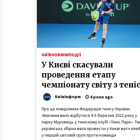
7 років ago
Таємниці найкрасивішої станції
київського метро
7 років ago
Клініки пластичної хірургії в Киє
– як зробити грамотний вибір?
КИЇВ
НОВИНИ
ПОДІЇ
1 рік ago
У Києві скасували
проведення етапу
чемпіонату світу з тені
«Кубок Девіса»
КиївІнформ
4 роки ago
Про це повідомила Федерація тенісу України.
Змагання мало відбутися 4-5 березня 2022 року у
парку Муромець у тенісному клубі «Теніс Парк». Та
українська збірна мала провести у Києві матч пле
у першій світовій групі проти команди