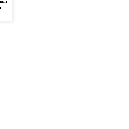
віса
і