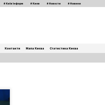
# Київ Інформ
# Киев
# Новости
# Новини
Контакти
Мапа Києва
Статистика Києва
д
Київ може втрати третю з
початку року історичну будівлю
2 роки ago
Ліг на гранату: з’явилися
подробиці загибелі ветерана АТО
під Києвом