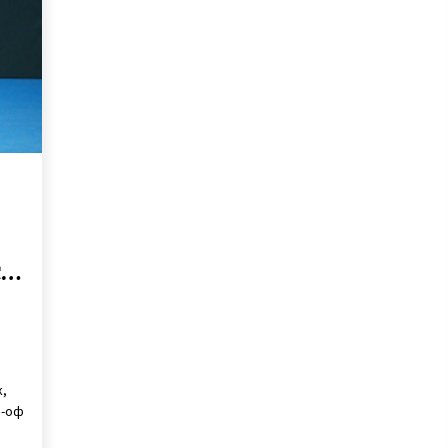
6 років ago
Заступника гендиректора
Київзеленбуду підозрюють в
розтраті понад мільйон гривень
7 років ago
ві
В Киеве ограничат движение
скоростных трамваев
8 років ago
су
к,
й-оф