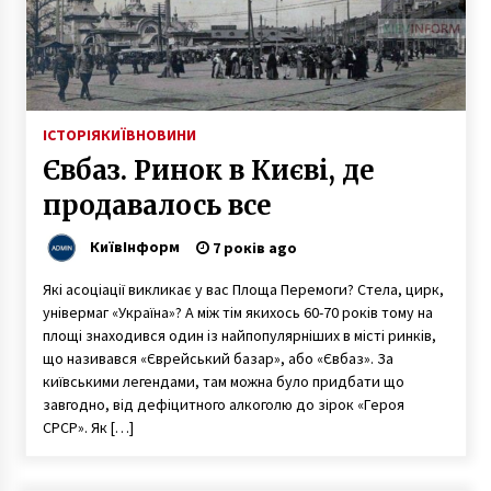
5 років ago
У Києві побудують новий крематорій
8 років ago
ІСТОРІЯ
КИЇВ
НОВИНИ
Євбаз. Ринок в Києві, де
Пенсіонери Києва можуть безкоштовно
стерилізувати своїх домашніх улюбленців
продавалось все
4 роки ago
КиївІнформ
7 років ago
Скачать автоматы онлайн возможно в
Які асоціації викликає у вас Площа Перемоги? Стела, цирк,
казино Космолот на klub-azino777.co
універмаг «Україна»? А між тім якихось 60-70 років тому на
7 років ago
площі знаходився один із найпопулярніших в місті ринків,
що називався «Єврейський базар», або «Євбаз». За
На Київщині байкер на мопеді встановив
київськими легендами, там можна було придбати що
новий антирекорд п’яного керування
завгодно, від дефіцитного алкоголю до зірок «Героя
6 років ago
СРСР». Як […]
У Київській області затримали педофіла,
який розбещував 5-річну дівчинку