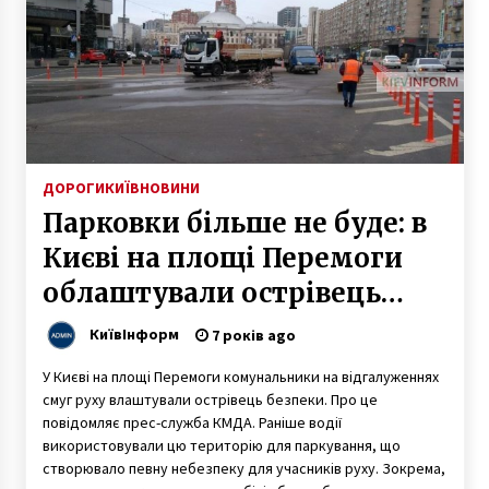
5 років ago
ДОРОГИ
КИЇВ
НОВИНИ
Парковки більше не буде: в
Києві на площі Перемоги
облаштували острівець
безпеки (ФОТО)
КиївІнформ
7 років ago
У Києві на площі Перемоги комунальники на відгалуженнях
смуг руху влаштували острівець безпеки. Про це
повідомляє прес-служба КМДА. Раніше водії
використовували цю територію для паркування, що
створювало певну небезпеку для учасників руху. Зокрема,