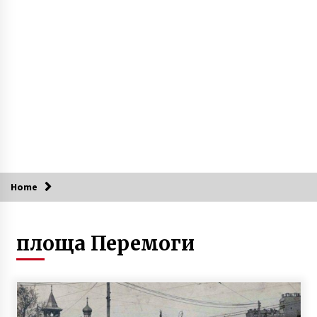
7 років ago
Маєток Шлейфера: будинок одного із
найбагатших архітекторів Києва
7 років ago
Twenty One Pilots, Bring Me The Horizon,
Miley Cyrus – зірки світової величини, що
знімали кліпи в Києві у 2018
8 років ago
У столиці пройде аукціон живопису
«Київський арт-вернісаж»
Home
4 місяці ago
В Киеве установили уникальные
площа Перемоги
светофорные комплексы (ФОТО, ВИДЕО)
10 років ago
Сьогодні буде прийнято рішення щодо
роботи громадського транспорту в Києві