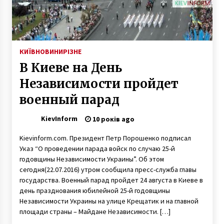
На бульваре Дружбы народов из-за ДТП
образовалась большая “тянучка”
10 років ago
КИЇВ
НОВИНИ
РІЗНЕ
В Киеве на День
В Киеве состоялось мероприятие про
исторические реалии Ходжалинской
Независимости пройдет
трагедии
военный парад
6 років ago
KievInform
В Києві на Борщагівці вбили чоловіка – 14
10 років ago
ножових поранень
7 років ago
Kievinform.com. Президент Петр Порошенко подписал
Указ “О проведении парада войск по случаю 25-й
годовщины Независимости Украины”. Об этом
Мусорный Эверест Киева (Фото, Видео)
сегодня(22.07.2016) утром сообщила пресс-служба главы
10 років ago
государства. Военный парад пройдет 24 августа в Киеве в
день празднования юбилейной 25-й годовщины
Независимости Украины на улице Крещатик и на главной
Сумна історія столітнього козацького
площади страны – Майдане Независимости. […]
маєтку та пташиного зоопарку у середмісті