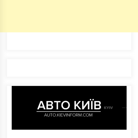
авто.
7 років ago