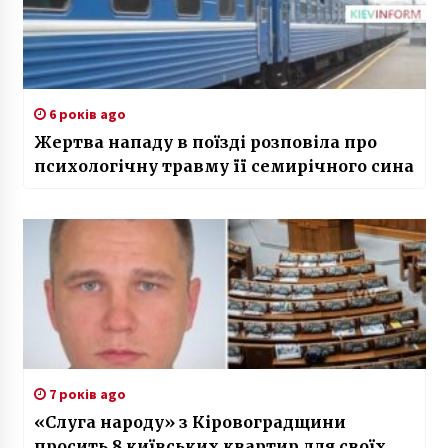
6 років ago
Жертва нападу в поїзді розповіла про
психологічну травму її семирічного сина
7 років ago
«Слуга народу» з Кіровоградщини
просить 8 київських квартир для своїх