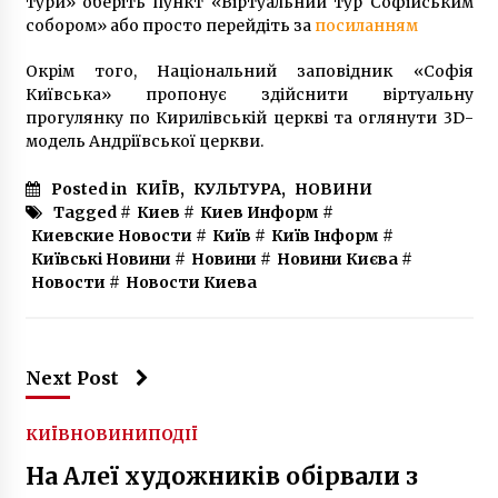
тури» оберіть пункт «Віртуальний тур Софійським
7 років ago
собором» або просто перейдіть за
посиланням
Годинник на Будинку профспілок у Києві
Окрім того, Національний заповідник «Софія
відновив роботу
Київська» пропонує здійснити віртуальну
8 років ago
прогулянку по Кирилівській церкві та оглянути 3D-
модель Андріївської церкви.
Що таке автопілот Tesla і чи варто довіряти
йому свою безпеку?
Posted in
КИЇВ
,
КУЛЬТУРА
,
НОВИНИ
1 рік ago
Tagged #
Киев
#
Киев Информ
#
Киевские Новости
#
Київ
#
Київ Інформ
#
Київські Новини
#
Новини
#
Новини Києва
#
Стало відомо, в яку суму Україні обійшовся
Новости
#
Новости Киева
прийом прем’єр-міністра Ізраїлю Нетаньяху
у найдорожчому готелі
7 років ago
При пожаре на улице Гетьмана эвакуировано
Next Post
60 человек (ФОТО)
10 років ago
КИЇВ
НОВИНИ
ПОДІЇ
На Алеї художників обірвали з
В аеропорту Бориспіль за день у восьми
людей виявили підроблені Covid-