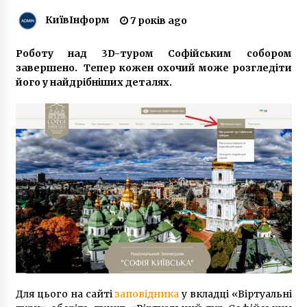
КиївІнформ
7 років ago
Рада проголосувала за посилення штрафів
для паліїв трави
Роботу над 3D-туром Софійським собором
6 років ago
завершено. Тепер кожен охочий може розгледіти
його у найдрібніших деталях.
Цього дня у 1941 році радянські підпільники
підірвали Київ
7 років ago
Україна припиняє авіасполучення з
Білоруссю. Дата
5 років ago
Оголошено претендентів на “Золота
Дзиґа-2019”
7 років ago
Врізався в стовп: в Києві водій автобуса
Для цього на сайті
заповідника
у вкладці «Віртуальні
заснув за кермом