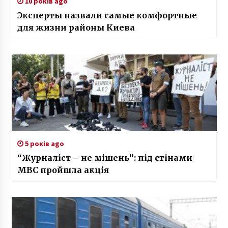
10 років ago
Эксперты назвали самые комфортные
для жизни районы Киева
5 років ago
“Журналіст – не мішень”: під стінами
МВС пройшла акція