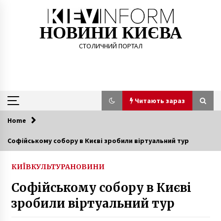
Skip
to
content
НОВИНИ КИЄВА
СТОЛИЧНИЙ ПОРТАЛ
Читають зараз
Home
Читають зараз
Софійському собору в Києві зробили віртуальний тур
Україна вже завдає близько 5 тисяч уражень
по логістиці росіян щомісяця
КИЇВ
КУЛЬТУРА
НОВИНИ
3 місяці ago
Софійському собору в Києві
зробили віртуальний тур
В Києві у жінки вилучили автомобіль через
несплату 13 штрафів
4 роки ago