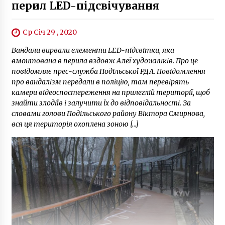
перил LED-підсвічування
сертифікати
5 років ago
Ср Січ 29 , 2020
Вандали вирвали елементи LED-підсвітки, яка
вмонтована в перила вздовж Алеї художників. Про це
повідомляє прес-служба Подільської РДА. Повідомлення
про вандалізм передали в поліцію, там перевірять
камери відеоспостереження на прилеглій території, щоб
знайти злодіїв і залучити їх до відповідальності. За
словами голови Подільського району Віктора Смирнова,
вся ця територія охоплена зоною […]