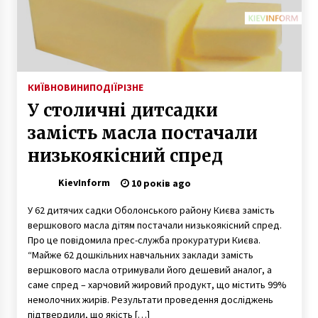
7 років ago
Суд обрав запобіжний захід «мінеру» Мосту
Метро
7 років ago
КИЇВ
НОВИНИ
ПОДІЇ
РІЗНЕ
У столичні дитсадки
У Києві за вихідні зловили 92 п’яних водія
6 років ago
замість масла постачали
низькоякісний спред
Як орендувати автобус для поїздки в Європу
KievInform
10 років ago
12 місяців ago
У 62 дитячих садки Оболонського району Києва замість
вершкового масла дітям постачали низькоякісний спред.
У Київській області оголошено штормове
Про це повідомила прес-служба прокуратури Києва.
попередження: жовтий рівень небезпеки
“Майже 62 дошкільних навчальних заклади замість
7 років ago
вершкового масла отримували його дешевий аналог, а
саме спред – харчовий жировий продукт, що містить 99%
немолочних жирів. Результати проведення досліджень
Депутат розказав, чому ціна електрики в
підтвердили, що якість […]
Україні зросла аж на 30%