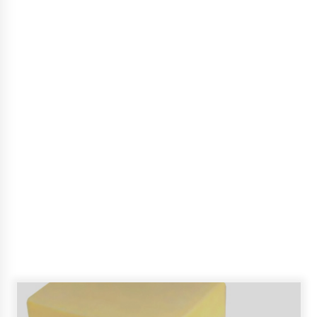
Наркотики, алкоголь и гей-скандал: Во что
превратился бывший игрок “Динамо” Алиев
10 років ago
У КМДА розповіли, де можна буде побачити
скандальний новорічний капелюх, який
зняли з головної ялинки
6 років ago
Де у Києві здати речі на переробку та
благодійність. Перелік адрес
4 місяці ago
Застройщик с Гончара никаких
согласований от ЮНЕСКО не получал
10 років ago
У Київський військовий госпіталь з Харкова
прибули 6 поранених на фронті воїнів