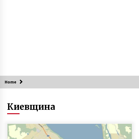
У Києві тепер можна повернути евакуйоване
авто за допомогою мобільного додатку
6 років ago
До Києва з Ірану під виглядом цегли
перевезли героїн на мільярд гривень
5 років ago
В Киеве появится “умный квартал”
10 років ago
Home
У Дарницькому районі чоловік викинув з
Киевщина
вікна 5 новонароджених цуценят
5 років ago
Кличко розповів про причини підтоплення
Києва під час злив