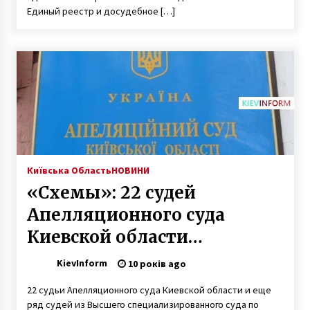
6 років ago
Единый реестр и досудебное […]
Київська Область
НОВИНИ
«Схемы»: 22 судей
Апелляционного суда
Киевской области
одновременно получили
KievInform
10 років ago
землю в селе под Киевом
22 судьи Апелляционного суда Киевской области и еще
ряд судей из Высшего специализированного суда по