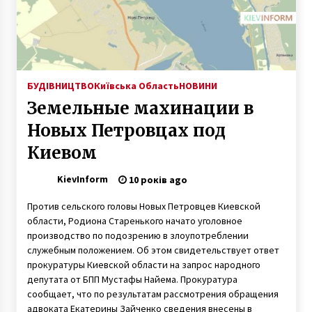
6 років ago
О пробках, метро и о совке
8 років ago
БУДІВНИЦТВО
Київська Область
НОВИНИ
Земельные махинации в
В Києві 8 пляжів отримали відзнаку
“Блакитний прапор”
Новых Петровцах под
7 років ago
Киевом
12 київських священиків УПЦ МП перейшли в
KievInform
Православну церкву України
10 років ago
8 років ago
Против сельского головы Новых Петровцев Киевской
области, Родиона Старенького начато уголовное
У Києві відкриють мурал із зображенням
производство по подозрению в злоупотреблении
Петлюри
служебным положением. Об этом свидетельствует ответ
7 років ago
прокуратуры Киевской области на запрос народного
депутата от БПП Мустафы Найема. Прокуратура
сообщает, что по результатам рассмотрения обращения
Революція на граніті. Як відбувався перший
Майдан у Києві
адвоката Екатерины Зайченко сведения внесены в