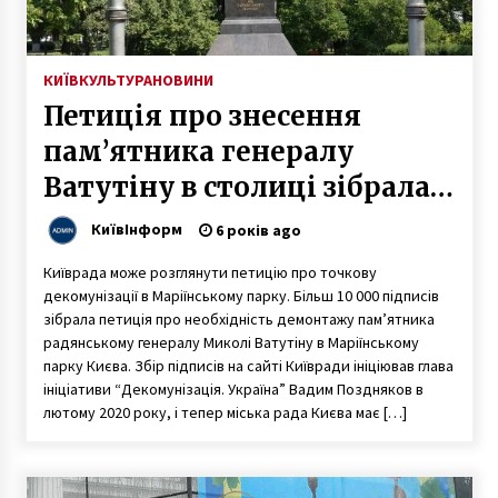
КИЇВ
КУЛЬТУРА
НОВИНИ
Петиція про знесення
пам’ятника генералу
Ватутіну в столиці зібрала
10 000 голосів
КиївІнформ
6 років ago
Київрада може розглянути петицію про точкову
декомунізації в Маріїнському парку. Більш 10 000 підписів
зібрала петиція про необхідність демонтажу пам’ятника
радянському генералу Миколі Ватутіну в Маріїнському
парку Києва. Збір підписів на сайті Київради ініціював глава
ініціативи “Декомунізація. Україна” Вадим Поздняков в
лютому 2020 року, і тепер міська рада Києва має […]