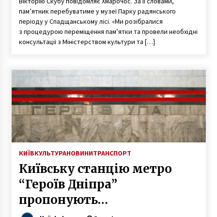
Вікторію Скубу повідомляє Хмарочос. За її словами,
пам’ятник перебуватиме у музеї Парку радянського
періоду у Спадщанському лісі. «Ми розібралися
з процедурою переміщення пам’ятки та провели необхідні
консультації з Міністерством культури та […]
КИЇВ
КУЛЬТУРА
НОВИНИ
ТРАНСПОРТ
Київську станцію метро
“Героїв Дніпра”
пропонують
перейменувати на “Героїв