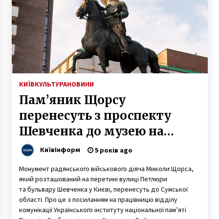
багатоповерхівку
6 років ago
КИЇВ
КУЛЬТУРА
НОВИНИ
Пам’яник Щорсу
перенесуть з проспекту
Шевченка до музею на
Сумщині
КиївІнформ
5 років ago
Монумент радянського військового діяча Миколи Щорса,
який розташований на перетині вулиці Петлюри
та бульвару Шевченка у Києві, перенесуть до Сумської
області. Про це з посиланням на працівницю відділу
комунікації Українського інституту національної пам’яті