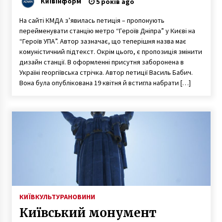
КиївІнформ
5 років ago
УПА”
На сайті КМДА з’явилась петиція – пропонують
перейменувати станцію метро “Героїв Дніпра” у Києві на
“Героїв УПА”. Автор зазначає, що теперішня назва має
комуністичний підтекст. Окрім цього, є пропозиція змінити
дизайн станції. В оформленні присутня заборонена в
Україні георгіївська стрічка. Автор петиції Василь Бабич.
Вона була опублікована 19 квітня й встигла набрати […]
КИЇВ
КУЛЬТУРА
НОВИНИ
Київський монумент