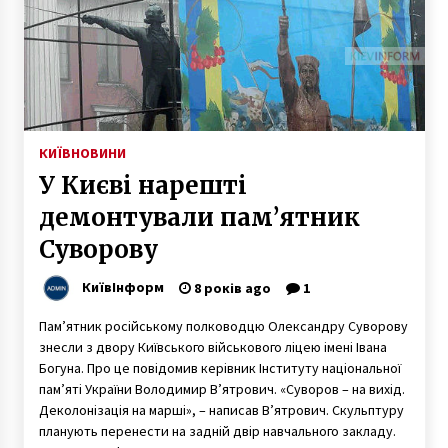
КИЇВ
НОВИНИ
У Києві нарешті
демонтували пам’ятник
Суворову
КиївІнформ
8 років ago
1
Пам’ятник російському полководцю Олександру Суворову
знесли з двору Київського військового ліцею імені Івана
Богуна. Про це повідомив керівник Інституту національної
пам’яті України Володимир В’ятрович. «Суворов – на вихід.
Деколонізація на марші», – написав В’ятрович. Скульптуру
планують перенести на задній двір навчального закладу.