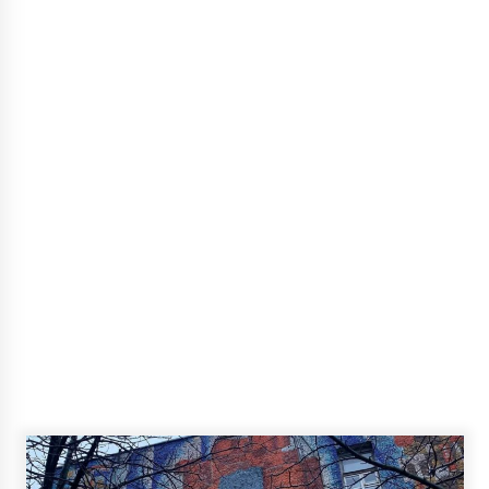
5 років ago
В Києві жінка-донор віддала серце, нирки і
печінку на трансплантацію
5 років ago
У Києві біля монастиря знайшли тіло вбитої
дівчини (фото 18+)
6 років ago
На Солом’янці повністю згоріло кафе
6 років ago
Головний санлікар столиці спрогнозував
продовження карантину у Києві
6 років ago
Суд зняв арешт з «вертолітного
майданчика» Януковича