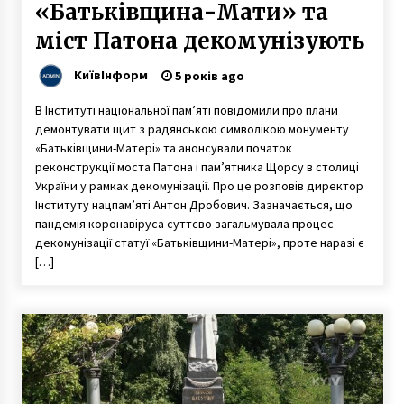
«Батьківщина-Мати» та
міст Патона декомунізують
КиївІнформ
5 років ago
В Інституті національної пам’яті повідомили про плани
демонтувати щит з радянською символікою монументу
«Батьківщини-Матері» та анонсували початок
реконструкції моста Патона і пам’ятника Щорсу в столиці
України у рамках декомунізації. Про це розповів директор
Інституту нацпам’яті Антон Дробович. Зазначається, що
пандемія коронавіруса суттєво загальмувала процес
декомунізації статуї «Батьківщини-Матері», проте наразі є
[…]