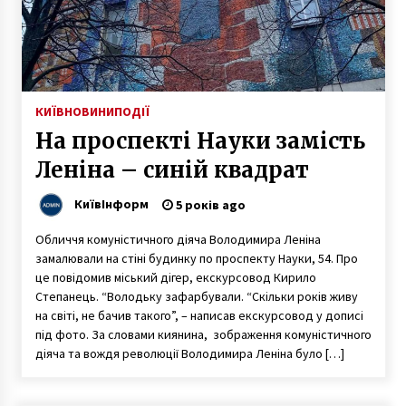
7 років ago
Увага! З вечора 12 до ранку 14 жовтня
заборонять рух проспектом Перемоги для
монтажу фрагменту Шулявського
шляхопроводу
7 років ago
КИЇВ
НОВИНИ
ПОДІЇ
На проспекті Науки замість
У Києві з одного скандального будівельного
гіпермаркета зняли гігантські банери
Леніна – синій квадрат
6 років ago
КиївІнформ
5 років ago
Наступ ЗСУ: військовий експерт пояснив,
Обличчя комуністичного діяча Володимира Леніна
чому росіяни не зможуть відвоювати все
назад
замалювали на стіні будинку по проспекту Науки, 54. Про
4 роки ago
це повідомив міський дігер, екскурсовод Кирило
Степанець. “Володьку зафарбували. “Скільки років живу
В Киеве прошло факельное шествие в
на світі, не бачив такого”, – написав екскурсовод у дописі
годовщину разгона Майдана (ФОТО)
під фото. За словами киянина, зображення комуністичного
8 років ago
діяча та вождя революції Володимира Леніна було […]
У Києві чоловік погрожував підірвати