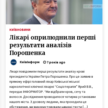
У Києві аферисти ввели в оману 80-річну
жінку, видуривши у неї 100 тисяч гривень.
7 років ago
КИЇВ
НОВИНИ
Віталій Кличко дав Останній дзвоник для
Лікарі оприлюднили перші
випускників столичних шкіл
6 років ago
результати аналізів
Порошенка
Європейська площа постійно змінювала
пам’ятники. Історичні фото Києва
КиївІнформ
7 років ago
3 роки ago
Лікарі повідомили перші результати аналізу крові
президента України Петра Порошенка. Про це заявив в
Зеленський підписав указ про розвиток
прямому ефірі головний лікар Київської міської
Чорнобильської зони як туристичного
об’єкта
наркологічної клінічної лікарні “Соціотерапія” Ярий В.В.,
7 років ago
передає ІНФОРМАТОР. “Ми відбрали кров, сечу та
волосся. Дослідження проводилося чотирма установами
У Києві у платіжках за січень подешевшали
нашого міста. З дозволу людини, яка проходила це
опалення та гаряча вода, – КМДА
обстеження, ми використовували швидкі тести […]