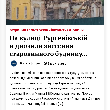
7 років ago
Анонім повідомив про замінування всього
Києва
6 років ago
БУДІВНИЦТВО
ІСТОРІЯ
КИЇВ
КУЛЬТУРА
НОВИНИ
На вулиці Тургенівській
У Києві 40 багатоквартирних будинків
можуть залишитися без тепла через борги
відновили знесення
компанії “Водоканал-Сервіс”
7 років ago
старовинного будинку
В Києві сталось жахливе смертельне ДТП з
Василя Маліна
КиївІнформ
5 років ago
вини нетверезого водія
5 років ago
Будівля начебто не має охоронного статусу. Демонтаж
почали ще 20 липня, але після розголосу в ЗМІ роботи на
Терористку «Ісламської держави» затримала
деякий час зупинили. На вулиці Тургенєвській, 22 в
СБУ в Києві
Шевченківському районі Києва відновили демонтаж
5 років ago
будинку Василя Маліна 1890 року будівництва. Про це
повідомляє у своєму Facebook столичний активіст Дмитро
У Києві на проспекті Бандери згоріло
Перов. Судячи з опублікованих […]
складське приміщення