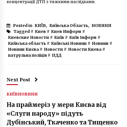
концентрації ДТП з тяжкими наслідками.
було
7 років ago
Posted in
КИЇВ
,
Київська Область
,
НОВИНИ
Tagged #
Киев
#
Киев Информ
#
Киевские Новости
#
Київ
#
Київ Інформ
#
Київська область
#
Київські Новини
#
Новини
#
Новини Києва
#
Новости
#
Новости Киева
#
патрульна поліція
#
ПДД
Next Post
КИЇВ
НОВИНИ
На праймеріз у мери Києва від
«Слуги народу» підуть
Дубінський, Ткаченко та Тищенко