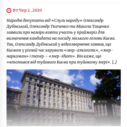
Вт Чер 2 , 2020
Народні депутати від «Слуги народу» Олександр
Дубінський, Олександр Ткаченко та Микола Тищенко
заявили про наміри взяти участь у праймеріз для
визначення кандидата на посаду міського голови Києва.
Так, Олександр Дубінський у відеозверненні заявив, що
Києвом у різний час керували «мер-алкоголік», «мер-
наркоман» і тепер – «мер-ідіот». Він каже, що
«втомився від туйового Києва при туйовому мері». […]