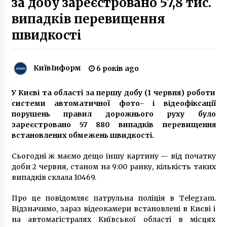
за добу зареєстровано 57,8 тис.
6 років ago
випадків перевищення
швидкості
Кияни помітили церкву-надбудову на
багатоповерхівці спального району
7 років ago
КиївІнформ
6 років ago
На переїзд Зеленського з Банкової витратять
близько 300 мільйонів
У Києві та області за першу добу (1 червня) роботи
7 років ago
системи автоматичної фото- і відеофіксації
порушень правил дорожнього руху було
Як живе Київ в умовах карантину
зареєстровано 57 880 випадків перевищення
6 років ago
встановлених обмежень швидкості.
Сьогодні ж маємо дещо іншу картину — від початку
доби 2 червня, станом на 9:00 ранку, кількість таких
Борг киян за електроенергію перевищив 1
випадків склала 10469.
мільярд (ІНФОГРАФІКА)
9 років ago
Про це повідомляє патрульна поліція в Telegram.
Відзначимо, зараз відеокамери встановлені в Києві і
У Києві пройшов марш на честь Бандери:
на автомагістралях Київської області в місцях
скільки людей запалили смолоскипи і як це