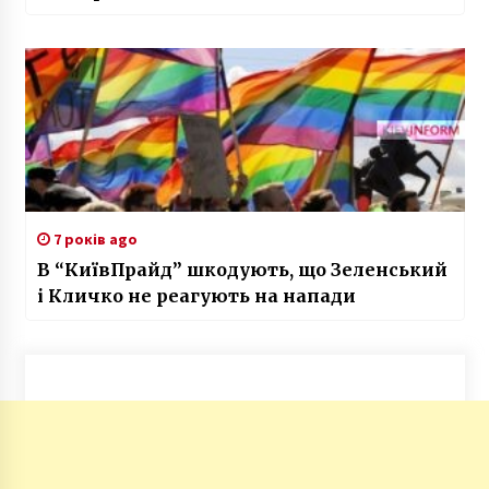
7 років ago
В “КиївПрайд” шкодують, що Зеленський
і Кличко не реагують на напади