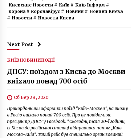
Киевские Новости
9 років ago
#
Київ
#
Київ Інформ
#
корона
#
коронавірус
#
Новини
#
Новини Києва
#
Новости
#
Новости Киева
Next Post
КИЇВ
НОВИНИ
ПОДІЇ
ДПСУ: поїздом з Києва до Москви
виїхало понад 700 осіб
Сб Бер 28 , 2020
Прикордонники оформили поїзд “Київ-Москва”, на якому
в Росію виїхало понад 700 осіб. Про це повідомляє
пресцентр ДПСУ у Facebook. “Сьогодні, після 20-ї години,
із Києва до російської столиці відправився потяг „Київ-
Москва-Київ“. Такий рейс був спеціально організований