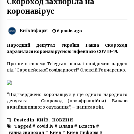
Скороход захворіла на
коронавірус
Спецпотягом з РФ хочуть повернутися 800
українців, – МЗС
6 років ago
КиївІнформ
6 років ago
Народний депутат України Ганна Скороход
Втрачений Київ: трагічна історія двічі
знищеної Георгіївської церкви
заразилася коронавірусною інфекцією COVID-19.
7 років ago
Про це в своєму Telegram-каналі повідомив нардеп
від “Європейської солідарності” Олексій Гончаренко.
У Києві прогнозують погіршення погоди:
вітер лютуватиме
6 років ago
“Підтверджено коронавірус у ще одного народного
МОЗ починає перетворення Палацу спорту у
депутата – Скороход (позафракційна). Бажаю
Києві на госпіталь для хворих на COVID-19
якнайшвидшого одужання”, – написав він.
6 років ago
Posted in
КИЇВ
,
НОВИНИ
Tagged #
covid 19
#
Влада
#
Власть
#
Зеленый театр: Разваливающаяся культурная
ганна скороход
крепость в центре столицы
#
Киев
#
Киев Информ
#