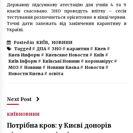
рождении в Киеве от МакроГлобал
Державну підсумкову атестацію для учнів 4 та 9
3 роки ago
класів скасовано. ЗНО проведуть влітку – сесія
тестування розпочнеться орієнтовно в кінці червня.
Точні дати залежать від закінчення карантину в
Україні.
Posted in
КИЇВ
,
НОВИНИ
Tagged #
ДПА
#
ЗНО
#
карантин
#
Киев
#
Киев Информ
#
Киевские Новости
#
Київ
#
Київ Інформ
#
Київські Новини
#
коронавірус
#
МОЗ
#
Новини
#
Новини Києва
#
Новости
#
Новости Киева
#
освіта
Next Post
КИЇВ
НОВИНИ
Потрібна кров: у Києві донорів