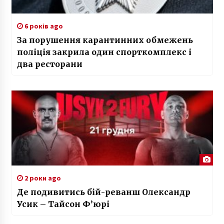
6 років ago
За порушення карантинних обмежень
поліція закрила один спорткомплекс і
два ресторани
2 роки ago
Де подивитись бій-реванш Олександр
Усик – Тайсон Ф’юрі