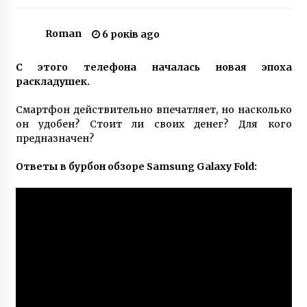
Roman
6 років ago
На столичних Позняках п’яний водій
протаранив 6 машин
6 років ago
С этого телефона началась новая эпоха
раскладушек.
Смертельное ДТП на Гостомельском шоссе с
Смартфон действительно впечатляет, но насколько
маршруткой
он удобен? Стоит ли своих денег? Для кого
8 років ago
предназначен?
Свідоцтво про народження дитини видадуть
Ответы в бурбон обзоре Samsung Galaxy Fold:
у будь-якому ЦНАПі столиці
7 років ago
У Києві хочуть знести 130-річну садибу:
обурені люди блокують техніку
5 років ago
Дітей евакуювали: у столичній школі сталася
пожежа