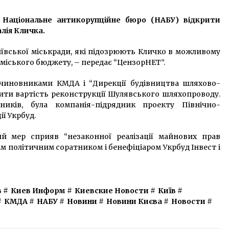
10 років ago
 Національне антикорупційне бюро (НАБУ) відкрити
Неподалік Києва коронавірус убив
лія Кличка.
подружжя, їхня дитина — на ШВЛ
6 років ago
иївської міськради, які підозрюють Кличко в можливому
 міського бюджету, – передає “ЦензорНЕТ”.
На Фастівщині знову палили суху
чиновниками КМДА і “Дирекції будівництва шляхово-
траву: рятувальники двічі гасили
пожежі
ти вартість реконструкції Шулявського шляхопроводу.
6 років ago
ників, була компанія-підрядник проекту Північно-
ї Укрбуд.
й мер сприяв “незаконної реалізації майнових прав
м політичним соратником і бенефіціаром Укрбуд Інвест і
в
#
Киев Информ
#
Киевские Новости
#
Київ
#
#
КМДА
#
НАБУ
#
Новини
#
Новини Києва
#
Новости
#