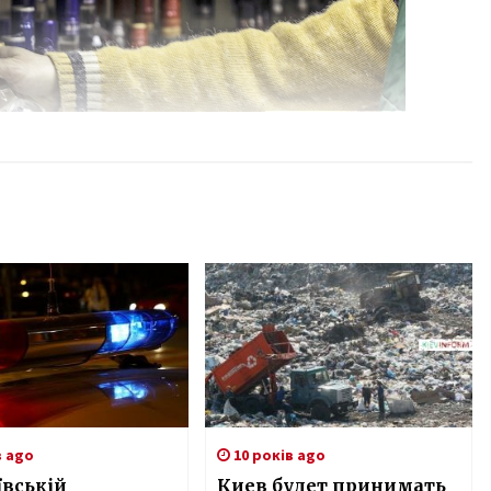
в ago
10 років ago
ївській
Киев будет принимать