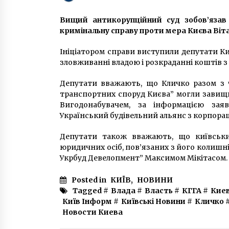
9 років ago
Вищий антикорупційний суд зобов’язав
Як виглядає найстаріший
кримінальну справу проти мера Києва Віта
житловий будинок Києва
2 роки ago
Ініціатором справи виступили депутати К
зловживанні владою і розкраданні коштів з
У “112 канал” поцілили з
Депутати вважають, що Кличко разом з 
гранатомета
транспортних споруд Києва” могли завищи
7 років ago
Вигодонабувачем, за інформацією заяв
Український будівельний альянс з корпораці
Депутати також вважають, що київськи
юридичних осіб, пов’язаних з його колишні
Укрбуд Девелопмент” Максимом Мікітасом.
Posted in
КИЇВ
,
НОВИНИ
Tagged #
Влада
#
Власть
#
КГГА
#
Кие
Київ Інформ
#
Київські Новини
#
Кличко
Новости Киева