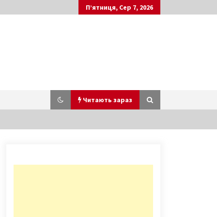
П’ятниця, Сер 7, 2026
Читають зараз
У Києві перенесли дату здачі
моста-хвилі на Оболоні
5 років ago
Дітей евакуювали: у столичній
школі сталася пожежа