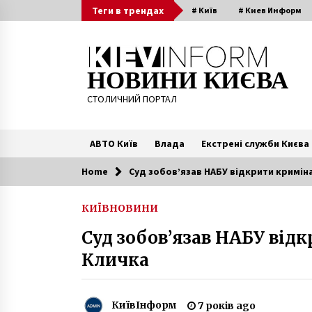
Skip
Теги в трендах
# Київ
# Киев Информ
to
content
НОВИНИ КИЄВА
СТОЛИЧНИЙ ПОРТАЛ
АВТО Київ
Влада
Екстрені служби Києва
Home
Суд зобов’язав НАБУ відкрити кримін
Читають зараз
КИЇВ
НОВИНИ
Чоловік відкрив стрілянину в
Суд зобов’язав НАБУ від
житловому будинку в
Святошинському районі
Кличка
7 років ago
Температура в Киеве побила 136-
летний рекорд
КиївІнформ
7 років ago