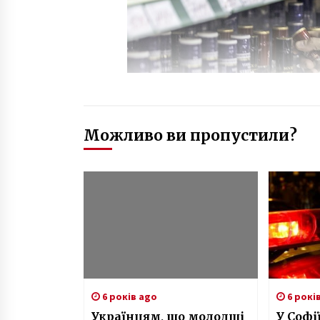
Можливо ви пропустили?
6 років ago
6 рокі
Українцям, що молодші
У Софі