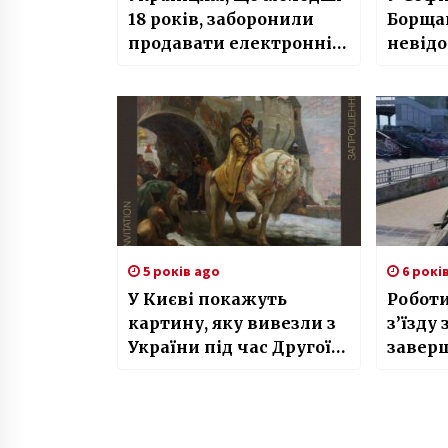
18 років, заборонили
Борщаг
продавати електронні
невідо
сигарети
побил
сміття
5 років ago
6 рокі
У Києві покажуть
Робот
картину, яку вивезли з
з’їзду
України під час Другої
завер
світової війни