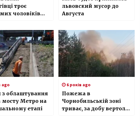
івці троє
львовский мусор до
мих чоловіків
Августа
и вантажників
в ago
6 років ago
и з облаштування
Пожежа в
 з мосту Метро на
Чорнобильській зоні
шальному етапі
триває, за добу вертоліт
скинув 38 т води