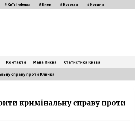
# Київ Інформ
# Киев
# Новости
# Новини
Контакти
Мапа Києва
Статистика Києва
альну справу проти Кличка
Вандали знову зіпсували стіни
крити кримінальну справу проти
Софії Київської
6 років ago
16 мая начнется обустройство
Бессарабской площади