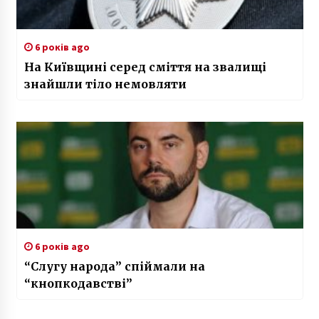
6 років ago
На Київщині серед сміття на звалищі
знайшли тіло немовляти
6 років ago
“Слугу народа” спіймали на
“кнопкодавстві”