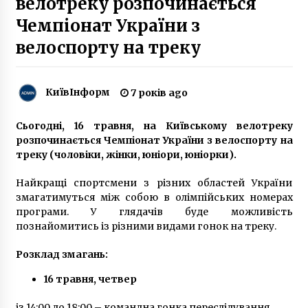
велотреку розпочинається
10 років ago
Чемпіонат України з
велоспорту на треку
Вулицю Покровську в Києві до кінця року
закрили для проїзду: як об’їхати
7 років ago
КиївІнформ
7 років ago
У 2021 році Укрзалізниця планує
модернізувати 50 пасажирських вагонів
Сьогодні, 16 травня, на Київському велотреку
6 років ago
розпочинається Чемпіонат України з велоспорту на
треку (чоловіки, жінки, юніори, юніорки).
Суд визнав законною розбудову Биківні
Найкращі спортсмени з різних областей України
9 років ago
змагатимуться між собою в олімпійських номерах
програми. У глядачів буде можливість
познайомитись із різними видами гонок на треку.
Новий власник готелю «Дніпро» виплатив за
нього понад мільярд гривень
Розклад змагань:
6 років ago
16 травня, четвер
Розбираємося, що таке аналізи води і чому
із 14:00 до 18:00 – командна гонка переслідування
вони важливі