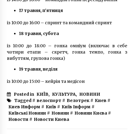
11 місяців ago
17 травня, п’ятниця
із 10:00 до 16:00 – спринт та командний спринт
18 травня, субота
із 10:00 до 18:00 – гонка омніум (включає в себе
чотири етапи – скретч, гонка темпо, гонка з
вибуттям, групова гонка)
19 травня, неділя
із 10:00 до 15:00 – кейрін та медісон
Posted in
КИЇВ
,
КУЛЬТУРА
,
НОВИНИ
Tagged #
велоспорт
#
Велотрек
#
Киев
#
Киев Информ
#
Київ
#
Київ Інформ
#
Київські Новини
#
Новини
#
Новини Києва
#
Новости
#
Новости Киева