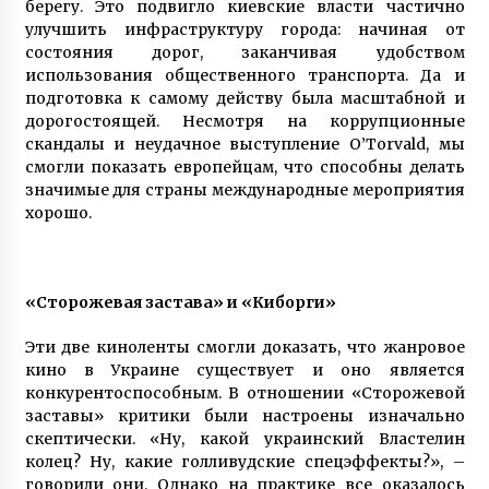
берегу. Это подвигло киевские власти частично
пределы Киева
улучшить инфраструктуру города: начиная от
8 років ago
состояния дорог, заканчивая удобством
использования общественного транспорта. Да и
подготовка к самому действу была масштабной и
дорогостоящей. Несмотря на коррупционные
скандалы и неудачное выступление O’Torvald, мы
смогли показать европейцам, что способны делать
значимые для страны международные мероприятия
хорошо.
«Сторожевая застава» и «Киборги»
Эти две киноленты смогли доказать, что жанровое
кино в Украине существует и оно является
конкурентоспособным. В отношении «Сторожевой
заставы» критики были настроены изначально
скептически. «Ну, какой украинский Властелин
колец? Ну, какие голливудские спецэффекты?», –
говорили они. Однако на практике все оказалось