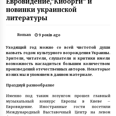
Евровидение,”Киборги” и
10 років ago
новинки украинской
литературы
Ірпінський переїзд закриють на ремонт
7 років ago
Roman
9 років ago
У Києві затримали екс-депутата, який
замовив вбивство двох осіб
Уходящий год можно со всей чистотой души
6 років ago
назвать годом культурного возрождения Украины.
Зрители, читатели, слушатели и критики имели
возможность насладиться большим количеством
Квартирних крадіїв затримали на
столичному Печерську
произведений отечественных авторов. Некоторые
9 років ago
из них мы и упомянем в данном материале.
Празднуй разнообразие
В Києві 4-річна дівчинка отримала орден за
спасіння кота
Именно под таким лозунгом прошел главный
6 років ago
музыкальный конкурс Европы в Киеве –
Евровидение. Иностранные гости посетили
Экспресс в аэропорт “Борисполь” в
Международный Выставочный Центр на левом
очередной раз сломался, даже не выехав за