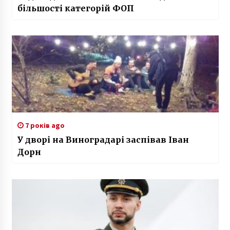
більшості категорій ФОП
7 років ago
У дворі на Виноградарі заспівав Іван
Дорн