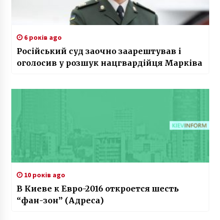
6 років ago
Російський суд заочно заарештував і
оголосив у розшук нацгвардійця Марківа
10 років ago
В Киеве к Евро-2016 откроется шесть
“фан-зон” (Адреса)