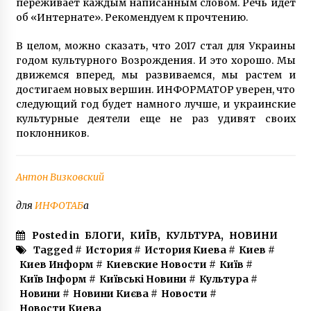
переживает каждым написанным словом. Речь идет
об «Интернате». Рекомендуем к прочтению.
В целом, можно сказать, что 2017 стал для Украины
годом культурного Возрождения. И это хорошо. Мы
движемся вперед, мы развиваемся, мы растем и
достигаем новых вершин. ИНФОРМАТОР уверен, что
следующий год будет намного лучше, и украинские
культурные деятели еще не раз удивят своих
поклонников.
Антон Визковский
для
ИНФОТАБ
а
Posted in
БЛОГИ
,
КИЇВ
,
КУЛЬТУРА
,
НОВИНИ
Tagged #
История
#
История Киева
#
Киев
#
Киев Информ
#
Киевские Новости
#
Київ
#
Київ Інформ
#
Київські Новини
#
Культура
#
Новини
#
Новини Києва
#
Новости
#
Новости Киева