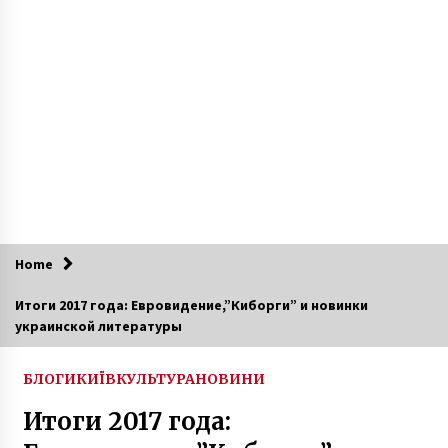
8 років ago
У Києві обрали переможця конкурсу на
найкращий проєкт благоустрою скверу
Василя Сліпака
5 років ago
У Києві через аварію водоканалу змінили
маршрути руху тролейбусів
8 років ago
Білоруський екссиловик дав свідчення у
Києві щодо справи Шеремета
Home
6 років ago
Итоги 2017 года: Евровидение,”Киборги” и новинки
украинской литературы
Влітку в Україні з’являться нові монети в 10
грн
6 років ago
БЛОГИ
КИЇВ
КУЛЬТУРА
НОВИНИ
Итоги 2017 года:
15-20 июня в столице впервые пройдет Kyiv
Art Week