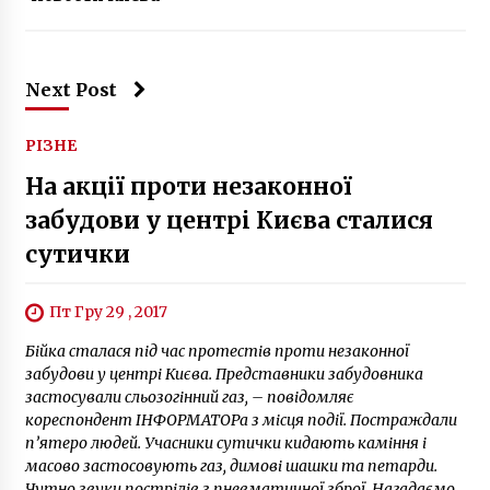
Next Post
РІЗНЕ
На акції проти незаконної
забудови у центрі Києва сталися
сутички
Пт Гру 29 , 2017
Бійка сталася під час протестів проти незаконної
забудови у центрі Києва. Представники забудовника
застосували сльозогінний газ, – повідомляє
кореспондент ІНФОРМАТОРа з місця події. Постраждали
п’ятеро людей. Учасники сутички кидають каміння і
масово застосовують газ, димові шашки та петарди.
Чутно звуки пострілів з пневматичної зброї. Нагадаємо,