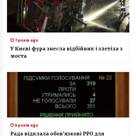
7 років ago
У Києві фура знесла відбійник і злетіла з
моста
6 років ago
Рада відклала обов’язкові РРО для