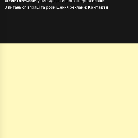
kievinform.com
у вигляді активного гіперпосилання.
З питань співпраці та розміщення реклами:
Контакти