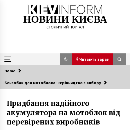
Skip
to
content
НОВИНИ КИЄВА
СТОЛИЧНИЙ ПОРТАЛ
Читають зараз
Home
Читають зараз
Бензобак для мотоблока: керівництво з вибору
У Києві підкинули абсолютно здорового
малюка під пологовий будинок
Придбання надійного
5 років ago
акумулятора на мотоблок від
Перший пенал з відпрацьованим ядерним
перевірених виробників
паливом розміщено у сухому сховищі
відпрацьованого ядерного палива