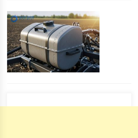
6 років ago
Всё об онлайн-покере
4 роки ago
Криптовалюта – это весомая часть мировой
экономики
4 роки ago
Понад 20 іноземних посольств в Україні
візьмуть участь у показі національних
костюмів світу
9 років ago
Зеленый театр: Разваливающаяся культурная
крепость в центре столицы
9 років ago
Комунальники ліквідували пошкодження
трубопроводу у центрі Києва