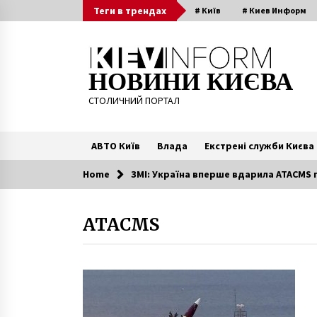
Skip
Теги в трендах
# Київ
# Киев Информ
to
content
НОВИНИ КИЄВА
СТОЛИЧНИЙ ПОРТАЛ
АВТО Київ
Влада
Екстрені служби Києва
Home
ЗМІ: Україна вперше вдарила ATACMS п
Читають зараз
ATACMS
Особистий візит до ТЦК, Резерв+
або до ЦНАПу?
2 роки ago
Як відрізнити сучасні італійські
та французькі меблі