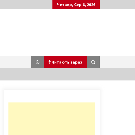
Четвер, Сер 6, 2026
Читають зараз
Загрязнение атмосферы в Киеве
превышает нормы – ДСНС
10 років ago
У Солом’янському районі
невідомий з балкона кинув
цеглину у комунальників