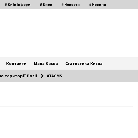
# Київ Інформ
# Киев
# Новости
# Новини
Контакти
Мапа Києва
Статистика Києва
о території Росії
ATACMS
Фонд державного майна України –
за чи проти територіальної
громади?
8 років ago
Як прожити влітку без світла
3 роки ago