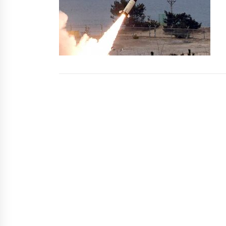
2 місяці ago
Ляшко назвав орієнтовну вартіс
вакцини від COVID-19
6 років ago
“Вирвався з-під варти”: в Україні
розшукують небезпечного
злочинця з РФ
7 років ago