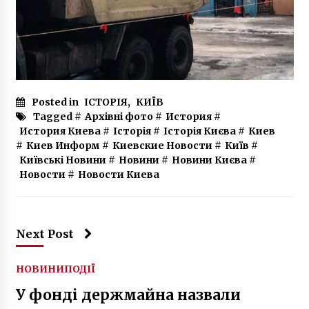
Posted in
ІСТОРІЯ
,
КИЇВ
Tagged #
Архівні фото
#
История
#
История Киева
#
Історія
#
Історія Києва
#
Киев
#
Киев Информ
#
Киевские Новости
#
Київ
#
Київські Новини
#
Новини
#
Новини Києва
#
Новости
#
Новости Киева
Next Post
НОВИНИ
ПОДІЇ
У фонді держмайна назвали