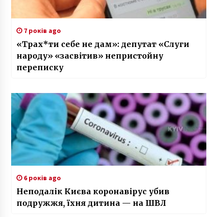
7 років ago
«Трах*ти себе не дам»: депутат «Слуги
народу» «засвітив» непристойну
переписку
6 років ago
Неподалік Києва коронавірус убив
подружжя, їхня дитина — на ШВЛ