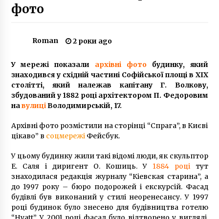
фото
4 роки ago
Історія про те, як українська покоївка
підкорила швейцарського агронома
Roman
2 роки ago
7 років ago
У мережі показали
архівні фото
будинку, який
знаходився у східній частині Софійської площі в XIX
Потяг Інтерсіті «Київ-Львів» зіткнувся з
авто: водій легковика в лікарні
столітті, який належав капітану Г. Волкову,
7 років ago
збудований у 1882 році архітектором П. Федоровим
на
вулиці
Володимирській, 17.
Играйте в онлайн казино Вулкан на
Архівні фото розмістили на сторінці “Спрага”, в Києві
wulcan.org.ua
цікаво” в
соцмережі
Фейсбук.
6 років ago
У цьому будинку жили такі відомі люди, як скульптор
У центрі Києва перекинули єврейську
Е. Саля і диригент О. Кошиць. У
ханукію – поліція вже встановила
1884 році
тут
зловмисника
знаходилася редакція журналу “Кіевская старина”, а
6 років ago
до 1997 року – бюро подорожей і екскурсій. Фасад
будівлі був виконаний у стилі неоренесансу. У 1997
При КМДА відкрили волонтерський центр на
році будинок було знесено для будівництва готелю
час карантину
“Hyatt”. У 2001 році фасад було відтворено у вигляді,