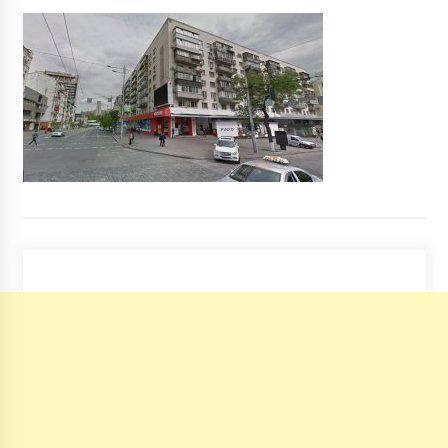
8 років ago
У Києві райдержадміністрація відбирає
приміщення у школи та дитсадка
10 років ago
3 березня можуть обмежити вхід на 3 станції
метро
6 років ago
Сніг заблокував сотні машин на трасі Київ-
Харків
8 років ago
УЗ пояснила, що буде з цінами на залізничні
квитки
6 років ago
Блогери, що збили людину, будуть
відповідати за це по закону