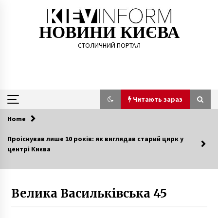
Skip
to
content
НОВИНИ КИЄВА
СТОЛИЧНИЙ ПОРТАЛ
Читають зараз
Home
Читають зараз
Проіснував лише 10 років: як виглядав старий цирк у
центрі Києва
Скромность простолюдина. Мелкий
чиновник сельсовета Киевщины задержана
на взятке в 100 тысяч
10 років ago
Велика Васильківська 45
Парубій пропонує зробити Софію Київську
головним храмом нової Православної Церкви
в Україні