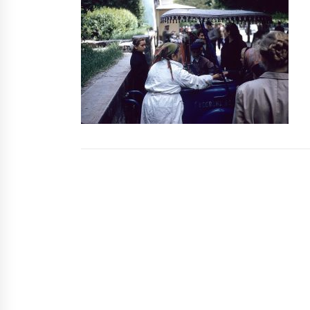
7 років ago
Україна підписала з NASA угоду
про дослідження Місяця та Марс
6 років ago
У Києві запустили прогулянки на
теплоходах по Дніпру
6 років ago