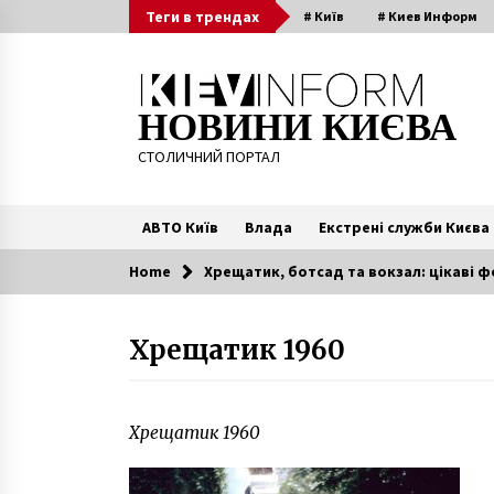
Skip
Теги в трендах
# Київ
# Киев Информ
to
content
НОВИНИ КИЄВА
СТОЛИЧНИЙ ПОРТАЛ
АВТО Київ
Влада
Екстрені служби Києва
Home
Хрещатик, ботсад та вокзал: цікаві фо
Читають зараз
Хрещатик 1960
У Київській області затримали
педофіла, який розбещував 5-
річну дівчинку
5 років ago
Хрещатик 1960
У столиці покажуть «Глянцевих
Мадонн»: вхід вільний