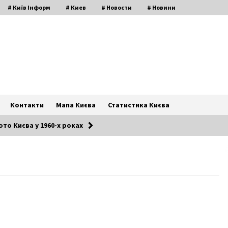
# Київ Інформ
# Киев
# Новости
# Новини
Контакти
Мапа Києва
Статистика Києва
то Києва у 1960-х роках
“Підстав для недопущення репера
Моргенштерна на гастролі в
Україну немає”, – СБУ
6 років ago
У Святошинському районі чоловік
облив пару кислотою