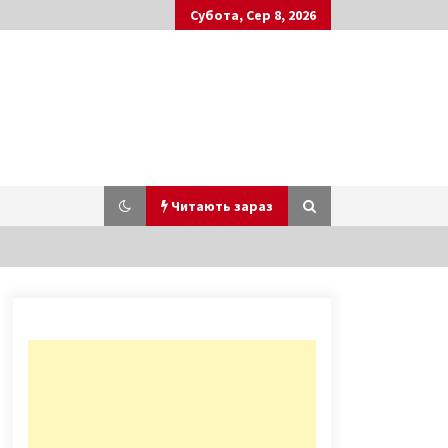
Субота, Сер 8, 2026
Читають зараз
Поліція завела справу проти
матері, що скоїла замах на життя
власної дитини
6 років ago
В Киеве стартует фестиваль
мультфильмов “Крок”