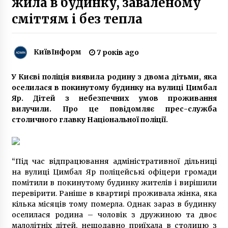
жила в будинку, заваленому
6 років ago
сміттям і без тепла
У Кличка прокоментували справу Великої
кільцевої
7 років ago
КиївІнформ
7 років ago
Голлівудський актор Денні Трехо приїде до
У Києві поліція виявила родину з двома дітьми, яка
Києва
оселилася в покинутому будинку на вулиці Цимбал
7 років ago
Яр. Дітей з небезпечних умов проживання
вилучили. Про це повідомляє прес-служба
столичного главку Національної поліції.
Как уберечь жилье от кражи на время
отпуска?
10 років ago
“Під час відпрацювання адміністративної дільниці
В Киеве и области только 2 полигона для
на вулиці Цимбал Яр поліцейські офіцери громади
мусора
помітили в покинутому будинку жителів і вирішили
10 років ago
перевірити. Раніше в квартирі проживала жінка, яка
кілька місяців тому померла. Однак зараз в будинку
оселилася родина – чоловік з дружиною та двоє
56 шкіл Київщини вже навчаються
дистанційно, ще 67 – покласово
малолітніх дітей, нещодавно приїхала в столицю з