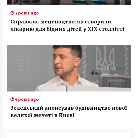
7 років ago
Справжнє меценацтво: як створили
лікарню для бідних дітей у XIX столлітті
6 років ago
Зеленський анонсував будівництво нової
великої мечеті в Києві