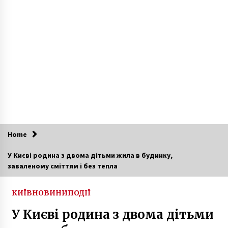
Під Києвом виявили кургани “бронзового
віку”
4 роки ago
У Києві затримали екс-депутата, який
замовив вбивство двох осіб
6 років ago
На Солом’янці повністю згоріло кафе
6 років ago
Home
У Києві родина з двома дітьми жила в будинку,
Ірландія відкриває посольство в Києві
заваленому сміттям і без тепла
6 років ago
КИЇВ
НОВИНИ
ПОДІЇ
У Києві родина з двома дітьми
У Києві грабіжник у камуфляжі та марлевій
пов’язці “виніс” касу Нової пошти