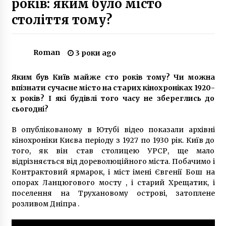
років: яким було місто
7 років ago
століття тому?
Все одно їх не садять: в Києві затримали
банду злодійок
Roman
3 роки ago
6 років ago
Яким був Київ майже сто років тому? Чи можна
Ванесса Параді зняла кліп про Київ
впізнати сучасне місто на старих кінохроніках 1920-
7 років ago
х років? І які будівлі того часу не збереглись до
сьогодні?
На Шулявці в Києві знесли МАФи
В опублікованому в Ютубі відео показали архівні
7 років ago
кінохроніки Києва періоду з 1927 по 1930 рік. Київ до
того, як він став столицею УРСР, ще мало
відрізняється від дореволюційного міста. Побачимо і
Контрактовий ярмарок, і міст імені Євгенії Бош на
Киянка тримала у квартирі вовка, двох
лисиць та вісім собак
опорах Ланцюгового мосту , і старий Хрещатик, і
5 років ago
поселення на Трухановому острові, затоплене
розливом Дніпра .
Столичні вандали знову потрощили