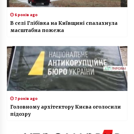
6 років ago
В селі Глібівка на Київщині спалахнула
масштабна пожежа
7 років ago
Головному архітектору Києва оголосили
підозру