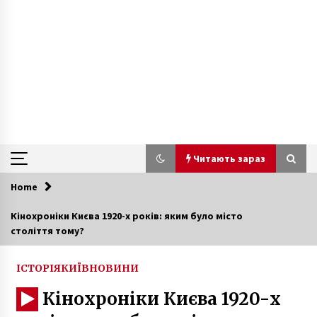
Читають зараз
Home
Читають зараз
Кінохроніки Києва 1920-х років: яким було місто
століття тому?
Аеропорт Київ закриють на ремонт
7 років ago
ІСТОРІЯ
КИЇВ
НОВИНИ
Кінохроніки Києва 1920-х
Одна, єдина, соборна Україна! Історія про те,
як виникло свято День Соборності