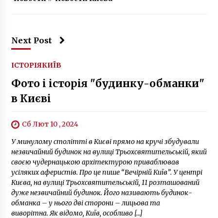
електровагоноремонтний завод
5 років ago
Next Post
ІСТОРІЯ
КИЇВ
Фото і історія "будинку-обманки"
в Києві
Сб Лют 10 , 2024
У минулому столітті в Києві прямо на кручі збудували
незвичайний будинок на вулиці Трьохсвятительській, який
своєю чудернацькою архітектурою приваблював
усіляких аферистів. Про це пише “Вечірній Київ”. У центрі
Києва, на вулиці Трьохсвятительській, 11 розташований
дуже незвичайний будинок. Його називають будинок-
обманка – у нього дві сторони – лицьова та
виворітна. Як відомо, Київ, особливо […]