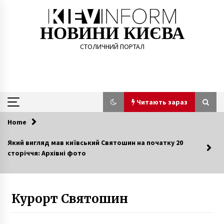
Skip
to
content
НОВИНИ КИЄВА
СТОЛИЧНИЙ ПОРТАЛ
Читають зараз
Home
Читають зараз
Який вигляд мав київський Святошин на початку 20
сторіччя: Архівні фото
Від морозу до +21: синоптики потішили
українців прогнозом погоди
7 років ago
Курорт Святошин
2 жовтня 1990 року в центрі Києва почалася
Революція на граніті
10 місяців ago