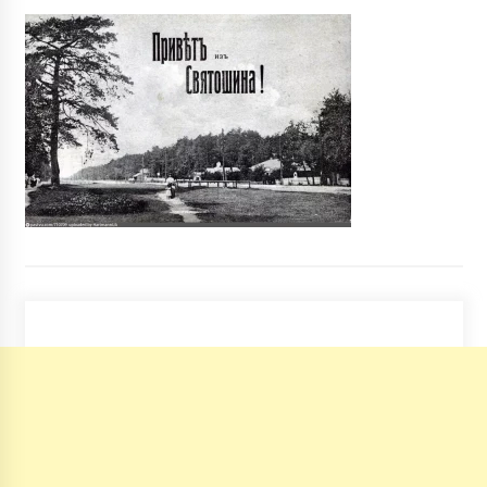
Через зіткнення автівок у Києві загинула
людина, ще п’ятеро травмовані
7 років ago
Черговий міст “втомився” в столиці (ФОТО)
9 років ago
Київський монумент «Батьківщина-Мати»
та міст Патона декомунізують
5 років ago
Столичні автовокзали «підуть з молотка»
7 років ago
В столице временно закрыли 37 школ
10 років ago