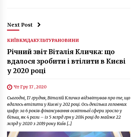
6 років ago
Next Post
КИЇВ
КМДА
КУЛЬТУРА
НОВИНИ
​​Річний звіт Віталія Кличка: що
вдалося зробити і втілити в Києві
у 2020 році
Чт Гру 17 , 2020
Сьогодні, 17 грудня, Віталій Кличко відзвітував про те, що
вдалось втілити у Києві у 202 році. Ось декілька головних
цифр: за 6 років фінансування освітньої сфери зросло у
більш, як 4 рази – із 5 млрд грн у 2014 році до майже 22
млрд у 2020 з 2019 року Київ […]