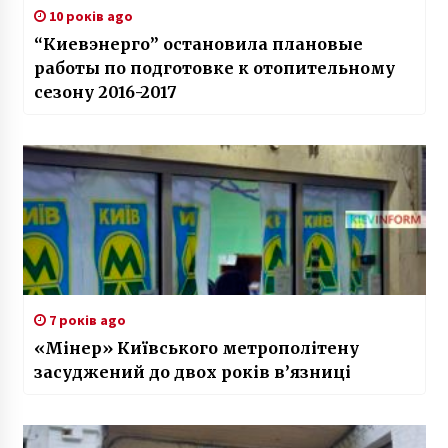
10 років ago
“Киевэнерго” остановила плановые
работы по подготовке к отопительному
сезону 2016-2017
7 років ago
«Мінер» Київського метрополітену
засуджений до двох років в’язниці