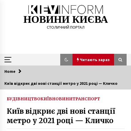
Skip
to
content
НОВИНИ КИЄВА
СТОЛИЧНИЙ ПОРТАЛ
Читають зараз
Home
Читають зараз
Київ відкриє дві нові станції метро у 2021 році — Кличко
Умирающая природа Сухолучья: вырубка
лесов, “царская” охота и коррупционные
БУДІВНИЦТВО
КИЇВ
НОВИНИ
ТРАНСПОРТ
схемы
8 років ago
Київ відкриє дві нові станції
метро у 2021 році — Кличко
У КМДА назвали кількість підроблених
сертифікатів вакцинації у Києві