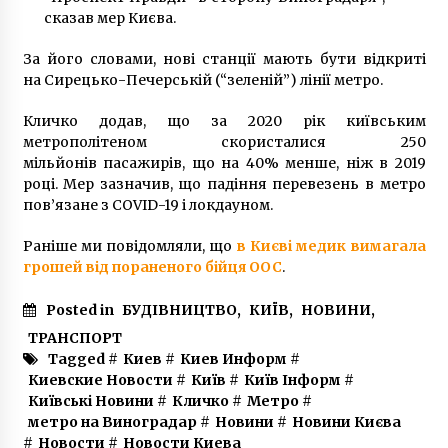
сказав мер Києва.
За його словами, нові станції мають бути відкриті
Стало известно, сколько будут отдыхать
на Сирецько-Печерській (“зеленій”) лінії метро.
украинцы на зимние праздники
8 років ago
Кличко додав, що за 2020 рік київським
метрополітеном скористалися 250
У ДТП під Києвом загинула маленька дитина
мільйонів пасажирів, що на 40% менше, ніж в 2019
5 років ago
році. Мер зазначив, що падіння перевезень в метро
пов’язане з COVID-19 і локдауном.
Раніше ми повідомляли, що
в Києві медик вимагала
В Україні обмежать обіг пластикових пакетів
грошей від пораненого бійця ООС
.
5 років ago
Posted in
БУДІВНИЦТВО
,
КИЇВ
,
НОВИНИ
,
ТРАНСПОРТ
У центрі Києва перекинулась «швидка» з
пацієнтом
Tagged #
Киев
#
Киев Информ
#
7 років ago
Киевские Новости
#
Київ
#
Київ Інформ
#
Київські Новини
#
Кличко
#
Метро
#
метро на Виноградар
#
Новини
#
Новини Києва
У Києві рятували десятки болотяних
#
Новости
#
Новости Киева
черепах, що вмерзли в лід