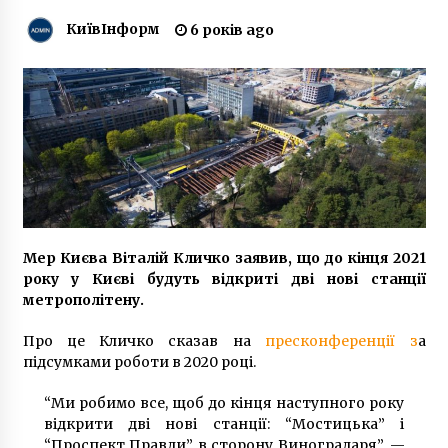
5 років ago
КиївІнформ
6 років ago
Київрада прийняла план енергостійкості
столиці
5 місяців ago
У столиці люди зібралися вшанувати пам’ять
загиблих на Інституцькій героїв
7 років ago
ЄС припиняє фінансування Венеційської
бієнале через відновлення роботи
Мер Києва Віталій Кличко заявив, що до кінця 2021
російського павільйону
року у Києві будуть відкриті дві нові станції
1 тиждень ago
метрополітену.
У Києві суд виніс вирок чоловіку, що
Про це Кличко сказав на
пресконференції з
а
розбещував дівчат у поліклініці
підсумками роботи в 2020 році.
5 років ago
“Ми робимо все, щоб до кінця наступного року
Чи вчиться влада на трагічній історії?
відкрити дві нові станції: “Мостицька” і
6 років ago
“Проспект Правди” в сторону Виноградаря”, —