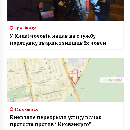
6 років ago
У Києві чоловік напав на службу
порятунку тварин і знищив їх човен
10 років ago
Киевляне перекрыли улицу в знак
протеста против “Киевэнерго”