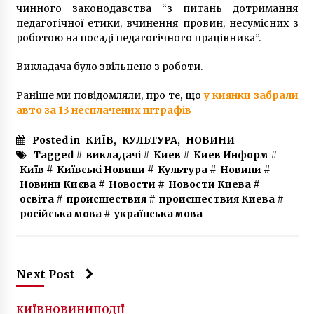
чинного законодавства “з питань дотримання
педагогічної етики, вчинення провин, несумісних з
роботою на посаді педагогічного працівника”.
Викладача було звільнено з роботи.
Раніше ми повідомляли, про те, що
у киянки забрали
авто за 13 несплачених штрафів
Posted in
КИЇВ
,
КУЛЬТУРА
,
НОВИНИ
Tagged #
викладачі
#
Киев
#
Киев Информ
#
Київ
#
Київські Новини
#
Культура
#
Новини
#
Новини Києва
#
Новости
#
Новости Киева
#
освіта
#
происшествия
#
происшествия Киева
#
російська мова
#
українська мова
Next Post
КИЇВ
НОВИНИ
ПОДІЇ