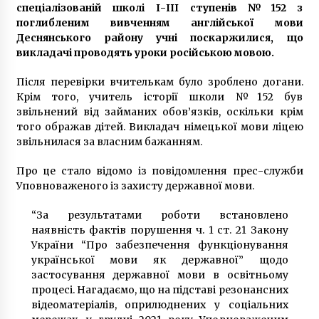
6 років ago
спеціалізованій школі І-ІІІ ступенів №152 з
поглибленим вивченням англійської мови
Деснянського району учні поскаржилися, що
викладачі проводять уроки російською мовою.
Після перевірки вчителькам було зроблено догани.
Крім того, учитель історії школи №152 був
звільнений від займаних обов’язків, оскільки крім
того ображав дітей. Викладач німецької мови ліцею
звільнилася за власним бажанням.
Про це стало відомо із повідомлення прес-служби
Уповноваженого із захисту державної мови.
“За результатами роботи встановлено
наявність фактів порушення ч. 1 ст. 21 Закону
України “Про забезпечення функціонування
української мови як державної” щодо
застосування державної мови в освітньому
процесі. Нагадаємо, що на підставі резонансних
відеоматеріалів, оприлюднених у соціальних