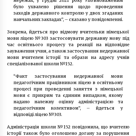
мережах, у грудні 2021 року Уповноваженим
було ухвалено рішення щодо проведення
заходів державного контролю у двох згаданих
навчальних закладах”, – сказано у повідомленні.
Зокрема, йдеться про відмову вчительки німецької
мови ліцею №303 застосовувати державну мову під
час освітнього процесу та реакції на відповідне
зауваження учня, а також застосування недержавної
мови вчителем історії та образи на адресу учнів
спеціалізованої школи №152.
“Факт застосування недержавної мови
педагогічним працівником ліцею в освітньому
процесі при проведенні заняття з німецької
мови є прикрим та єдиним випадком, якому
надано належну оцінку адміністрацією та
педагогічним колективом”, – йдеться у
відповіді ліцею №303.
Адміністрація школи №152 повідомила, що вчителю
історії також було оголошено догану за порушення