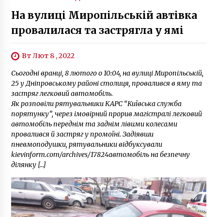
На вулиці Миропільській автівка
провалилася та застрягла у ямі
Вт Лют 8 , 2022
Сьогодні вранці, 8 лютого о 10:04, на вулиці Миропільській,
25 у Дніпровському районі столиця, провалився в яму та
застряг легковий автомобіль.
Як розповіли рятувальники КАРС “Київська служба
порятунку”, через імовірний прорив магістралі легковий
автомобіль переднім та заднім лівими колесами
провалився й застряг у промоїні. Задіявши
пневмоподушки, рятувальники відбуксували
kievinform.com/archives/17824автомобіль на безпечну
ділянку […]