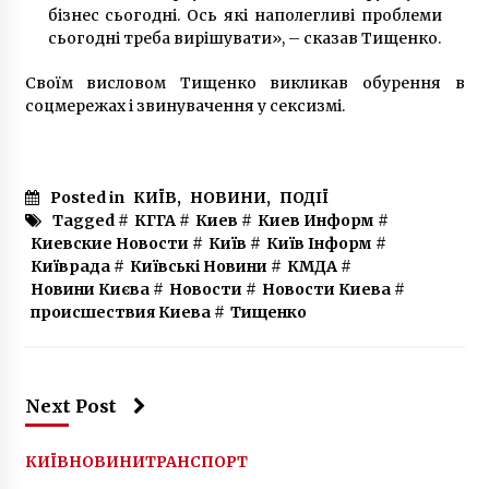
бізнес сьогодні. Ось які наполегливі проблеми
сьогодні треба вирішувати», – сказав Тищенко.
Своїм висловом Тищенко викликав обурення в
соцмережах і звинувачення у сексизмі.
Posted in
КИЇВ
,
НОВИНИ
,
ПОДІЇ
Tagged #
КГГА
#
Киев
#
Киев Информ
#
Киевские Новости
#
Київ
#
Київ Інформ
#
Київрада
#
Київські Новини
#
КМДА
#
Новини Києва
#
Новости
#
Новости Киева
#
происшествия Киева
#
Тищенко
Next Post
КИЇВ
НОВИНИ
ТРАНСПОРТ