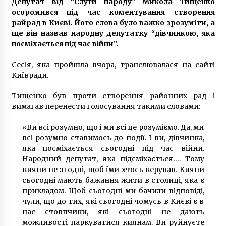
Депутат від “Слуги народу” Микола Тищенко
7 років ago
осоромився під час коментування створення
райрад в Києві. Його слова було важко зрозуміти, а
ще він назвав народну депутатку “дівчинкою, яка
посміхається під час війни”.
Сесія, яка пройшла вчора, транслювалася на сайті
Київради.
Тищенко був проти створення районних рад і
вимагав перенести голосування такими словами:
«Ви всі розумно, що і ми всі це розуміємо. Да, ми
всі розумно ставимось до події. І ви, дівчинка,
яка посміхається сьогодні під час війни.
Народний депутат, яка підсміхається…. Тому
кияни не згодні, щоб їми хтось керував. Кияни
сьогодні мають бажання жити в столиці, яка є
прикладом. Щоб сьогодні ми бачили відповіді,
чули, що до тих, які сьогодні чомусь в Києві є в
нас стовпчики, які сьогодні не дають
можливості паркуватися киянам. Ви руйнуєте