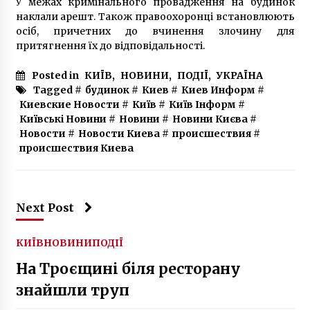
У межах кримінального провадження на будинок
наклали арешт. Також правоохоронці встановлюють
осіб, причетних до вчинення злочину для
притягнення їх до відповідальності.
Posted in
КИЇВ
,
НОВИНИ
,
ПОДІЇ
,
УКРАЇНА
Tagged #
будинок
#
Киев
#
Киев Информ
#
Киевские Новости
#
Київ
#
Київ Інформ
#
Київські Новини
#
Новини
#
Новини Києва
#
Новости
#
Новости Киева
#
происшествия
#
происшествия Киева
Next Post
КИЇВ
НОВИНИ
ПОДІЇ
На Троєщині біля ресторану
знайшли труп