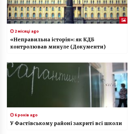
2 місяці ago
«Неправильна історія»: як КДБ
контролював минуле (Документи)
6 років ago
У Фастівському районі закриті всі школи