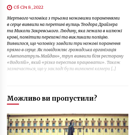
Сб Січ 8 , 2022
Мертвого чоловіка з трьома ножовими пораненнями
в серце виявили на перетині вулиць Теодора Драйзера
та Миколи Закревського. Людину, яка лежала в калюжі
крові, помітили перехожі та викликали поліцію.
Виявилося, що чоловіку завдали три ножові поранення
прямо в серце. Як повідомляє громадська організація
«Автопатруль Майдан», труп виявили біля ресторану
«Водолій», який «різко перестав працювати». Також
зазначається, що у закладі були вимкнені камери […]
Можливо ви пропустили?