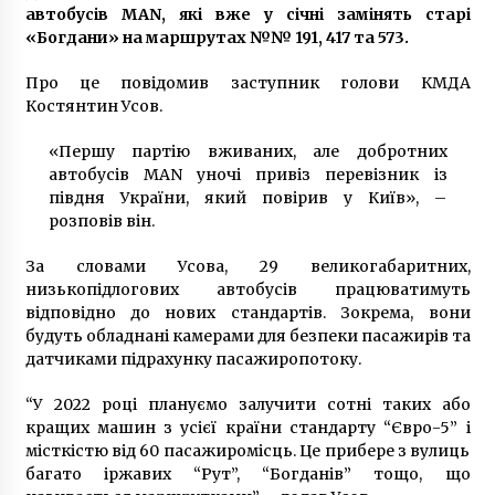
автобусів MAN, які вже у січні замінять старі
8 років ago
«Богдани» на маршрутах №№ 191, 417 та 573.
Про це повідомив заступник голови КМДА
Костянтин Усов.
«Першу партію вживаних, але добротних
автобусів MAN уночі привіз перевізник із
півдня України, який повірив у Київ», –
розповів він.
За словами Усова, 29 великогабаритних,
низькопідлогових автобусів працюватимуть
відповідно до нових стандартів. Зокрема, вони
будуть обладнані камерами для безпеки пасажирів та
датчиками підрахунку пасажиропотоку.
“У 2022 році плануємо залучити сотні таких або
кращих машин з усієї країни стандарту “Євро-5” і
місткістю від 60 пасажиромісць. Це прибере з вулиць
багато іржавих “Рут”, “Богданів” тощо, що