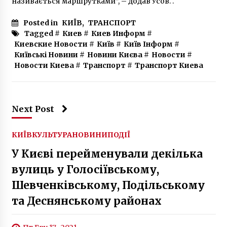
називається маршрутками”, – додав Усов. .
Posted in
КИЇВ
,
ТРАНСПОРТ
Tagged #
Киев
#
Киев Информ
#
Киевские Новости
#
Київ
#
Київ Інформ
#
Київські Новини
#
Новини Києва
#
Новости
#
Новости Киева
#
Транспорт
#
Транспорт Киева
Next Post
КИЇВ
КУЛЬТУРА
НОВИНИ
ПОДІЇ
У Києві перейменували декілька
вулиць у Голосіївському,
Шевченківському, Подільському
та Деснянському районах