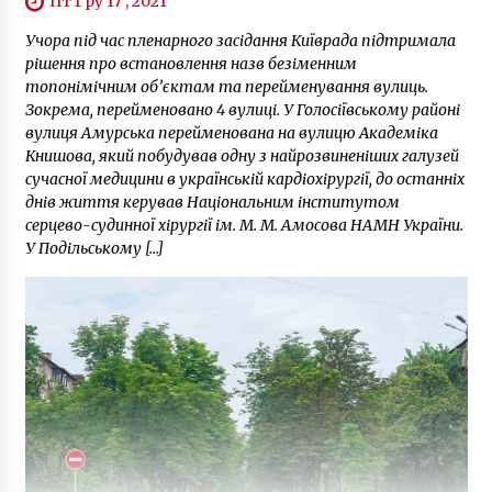
Пт Гру 17 , 2021
Учора під час пленарного засідання Київрада підтримала
рішення про встановлення назв безіменним
топонімічним об’єктам та перейменування вулиць.
Зокрема, перейменовано 4 вулиці. У Голосіївському районі
вулиця Амурська перейменована на вулицю Академіка
Книшова, який побудував одну з найрозвиненіших галузей
сучасної медицини в українській кардіохірургії, до останніх
днів життя керував Національним інститутом
серцево-судинної хірургії ім. М. М. Амосова НАМН України.
У Подільському […]