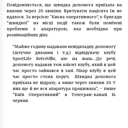
Повідомляється, що швидка допомога приїхала на
5 років ago
виклик через 20 хвилин. Врятувати пацієнта їм не
вдалося. За версією “Києва оперативного”, у бригади
“швидкої” на місці події також були помічені
проблеми з апаратурою, яка необхідна при
реанімаційних діях.
“Майже годину надавали невідкладну допомогу
(штучне дихання і т.д.) відвідувачу клубу
SportLife RetroVille, але на жаль…До речі,
допомогу надавав теж клієнт клубу, який в цей
час просто займався в залі. Лікар клубу в цей
час просто стояв поруч. Швидка допомога
приїхала не відразу, а лише через хвилин 20. У
них ще й не вся апаратура працювала”, – пише
“Київ Оперативний” в Телеграм-каналі 14
червня.