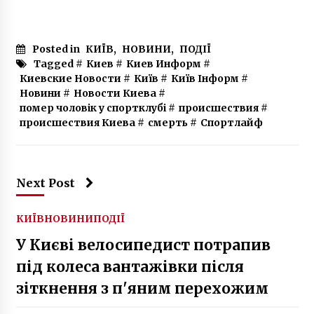
Posted in
КИЇВ
,
НОВИНИ
,
ПОДІЇ
Tagged #
Киев
#
Киев Информ
#
Киевские Новости
#
Київ
#
Київ Інформ
#
Новини
#
Новости Киева
#
помер чоловік у спортклубі
#
происшествия
#
происшествия Киева
#
смерть
#
Спортлайф
Next Post
КИЇВ
НОВИНИ
ПОДІЇ
У Києві велосипедист потрапив
під колеса вантажівки після
зіткнення з п'яним перехожим