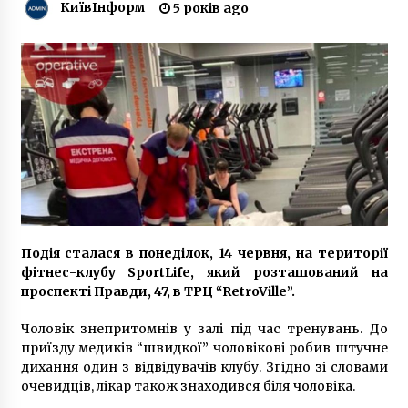
КиївІнформ
8 років ago
5 років ago
Заарештовано шість учасників перестрілки в
Броварах
6 років ago
НАТО найближчим часом може розглянути
можливість перехоплення ракет над
Україною
2 роки ago
Де в Києві найбільший трафік? (СПИСОК
ВУЛИЦЬ)
Подія сталася в понеділок, 14 червня, на території
6 років ago
фітнес-клубу SportLife, який розташований на
проспекті Правди, 47, в ТРЦ “RetroVille”.
“Київ зробив перший крок до електронних
виборів”
Чоловік знепритомнів у залі під час тренувань. До
7 років ago
приїзду медиків “швидкої” чоловікові робив штучне
дихання один з відвідувачів клубу. Згідно зі словами
очевидців, лікар також знаходився біля чоловіка.
Київського бізнесмена пограбували в пункті
обміну валют, він втратив 2,2 млн. грн.