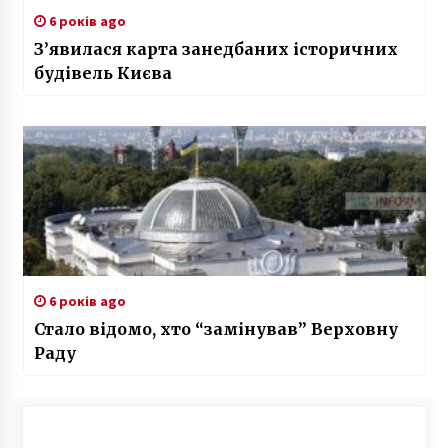
6 років ago
З’явилася карта занедбаних історичних
будівель Києва
6 років ago
Стало відомо, хто “замінував” Верховну
Раду