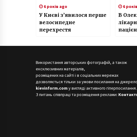
6 років ago
6 рокі
У Києві з’явилося перше
В Олек
велосипедне
лікарн
перехрестя
пацієн
корон
знаход
важко
Використання авторських фотографій, а також
ексклюзивних матеріалів,
розміщених на сайті і в соціальних мережах
дозволяється тільки за умови посилання на джерело
kievinform.com
у вигляді активного гіперпосилання.
З питань співпраці та розміщення реклами:
Контакт