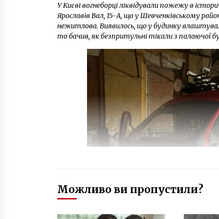
У Києві вогнеборці ліквідували пожежу в історичн
Ярославів Вал, 15-А, що у Шевченківському район
нежитлова. Виявилось, що у будинку влаштува
то бачив, як безпритульні тікали з палаючої буд
Можливо ви пропустили?