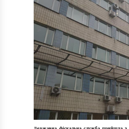
7 років ago
У КМДА просять не пускати в
школу дітей, у яких навіть легке
нездужання
6 років ago
Які ціни на переклад документів 
Києві 2025 року?
1 рік ago
Державна фіскальна служба прийшла з 