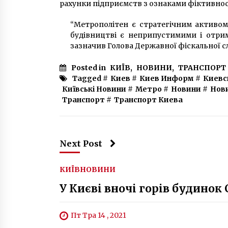
рахунки підприємств з ознаками фіктивнос
“Метрополітен є стратегічним активом
будівництві є неприпустимими і отрим
зазначив Голова Державної фіскальної 
Posted in
КИЇВ
,
НОВИНИ
,
ТРАНСПОРТ
Tagged #
Киев
#
Киев Информ
#
Киевс
Київські Новини
#
Метро
#
Новини
#
Нов
Транспорт
#
Транспорт Киева
Next Post
КИЇВ
НОВИНИ
У Києві вночі горів будинок
Пт Тра 14 , 2021