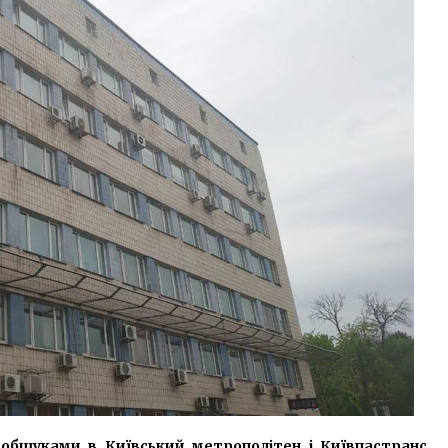
7 років ago
Під ОП вимагають не “зливати”
справи Майдану
7 років ago
у
Борислав Береза
балотуватиметься в мери Києва
6 років ago
обшуками в Київський метрополітен і Київпастранс.