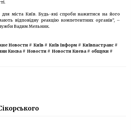
ті.
 для міста Київ. Будь-які спроби нажитися на його
ають відповідну реакцію компетентних органів”, –
служби Вадим Мельник.
кие Новости
#
Київ
#
Київ Інформ
#
Київпастранс
#
ини Києва
#
Новости
#
Новости Киева
#
общуки
#
 Сікорського