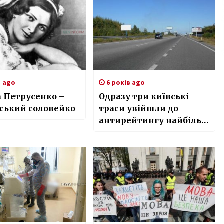
в ago
6 років ago
 Петрусенко –
Одразу три київські
ський соловейко
траси увійшли до
антирейтингу найбільш
аварійних доріг
України