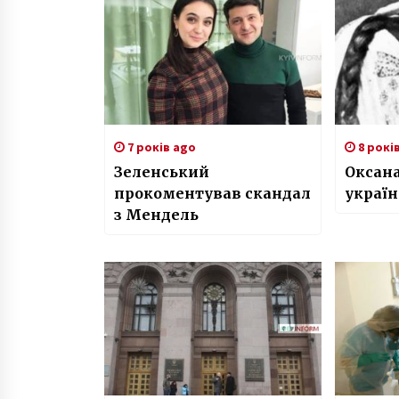
7 років ago
8 рокі
Зеленський
Оксана
прокоментував скандал
україн
з Мендель