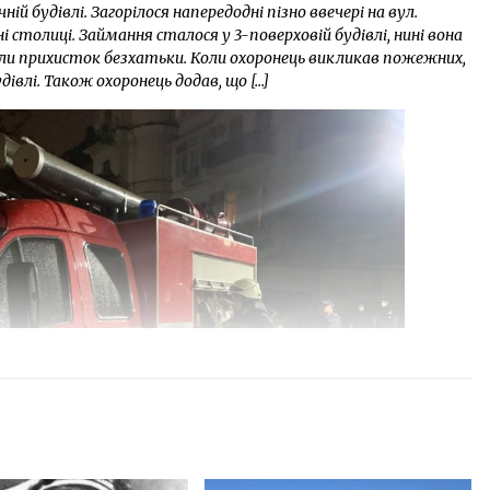
ій будівлі. Загорілося напередодні пізно ввечері на вул.
і столиці. Займання сталося у 3-поверховій будівлі, нині вона
ли прихисток безхатьки. Коли охоронець викликав пожежних,
івлі. Також охоронець додав, що […]