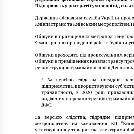
Підозрюють у розтраті і ухиленні від сплат
Державна фіскальна служба України пров
Київпастранс та Київський метрополітен. 
Обшуки в приміщеннях метрополітену прохо
9 млн грн при проведенні робіт з будівницт
Обшуки проходять під процесуальним керів
Обшуки в приміщеннях Київпастрансу прохо
реконструкцію трамвайної лінії в Деснянсь
” За версією слідства, посадові ос
підприємства, використовуючи суб’єкти 
транзитності, в 2020 році привласн
виділених на реконструкцію трамвайної 
ДФС.
За версією слідства, підрядне підпри
метрополітену на замовлення КП “Київ
устаткування у товариства, яке отримані 