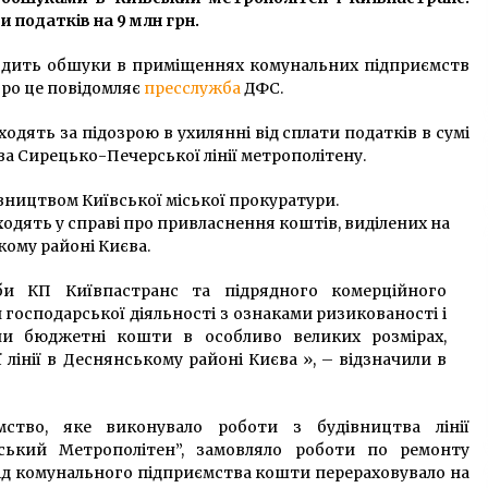
и податків на 9 млн грн.
одить обшуки в приміщеннях комунальних підприємств
Про це повідомляє
пресслужба
ДФС.
дять за підозрою в ухилянні від сплати податків в сумі
ва Сирецько-Печерської лінії метрополітену.
ництвом Київської міської прокуратури.
дять у справі про привласнення коштів, виділених на
кому районі Києва.
оби КП Київпастранс та підрядного комерційного
господарської діяльності з ознаками ризикованості і
или бюджетні кошти в особливо великих розмірах,
лінії в Деснянському районі Києва », – відзначили в
ємство, яке виконувало роботи з будівництва лінії
ський Метрополітен”, замовляло роботи по ремонту
від комунального підприємства кошти перераховувало на