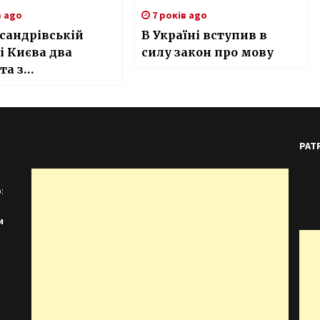
в ago
7 років ago
сандрівській
В Україні вступив в
і Києва два
силу закон про мову
та з
авірусом
яться у вкрай
му стані
PAT
:
и