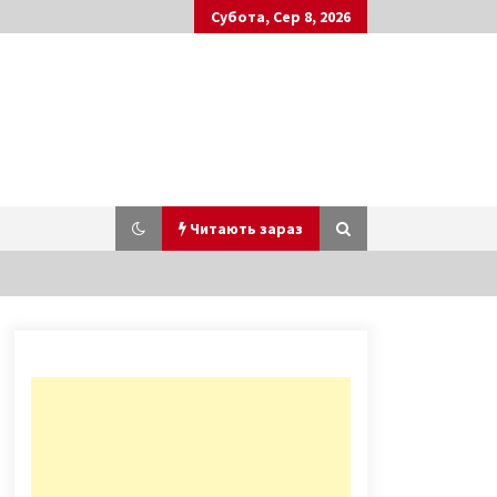
Субота, Сер 8, 2026
Читають зараз
Фонд державного майна України –
за чи проти територіальної
громади?
8 років ago
В Україні найвища ціна на
електроенергію в Європі, –
Єврокомісія