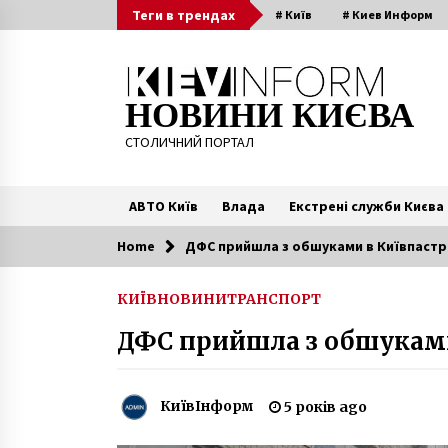
Skip
Теги в трендах
# Київ
# Киев Информ
to
content
НОВИНИ КИЄВА
СТОЛИЧНИЙ ПОРТАЛ
АВТО Київ
Влада
Екстрені служби Києва
Home
ДФС прийшла з обшуками в Київпастр
Читають зараз
КИЇВ
НОВИНИ
ТРАНСПОРТ
В Киеве открыли
ДФС прийшла з обшуками
отреставрированную лестницу к
фундаменту Десятинной церкви
10 років ago
КиївІнформ
5 років ago
У Києві на Виноградарі загорівся
тролейбус, в якому знаходилися
пасажири (ФОТО)