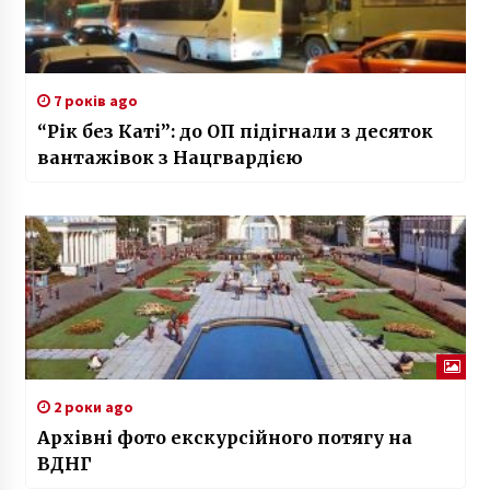
7 років ago
“Рік без Каті”: до ОП підігнали з десяток
вантажівок з Нацгвардією
2 роки ago
Архівні фото екскурсійного потягу на
ВДНГ