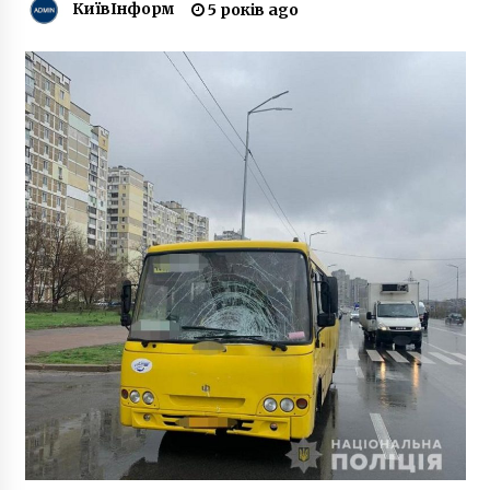
КиївІнформ
5 років ago
Військовий льотчик переплив крижані води
Дніпра
5 років ago
На Куренівці трамвай на смерть збив жінку
5 років ago
Казино «Azartmania» это способ просто,
весело, и прибыльно провести свой вечер.
7 років ago
Коли потрібне протезування зубів та як воно
проводиться
3 роки ago
Комунальникам заборонили білити дерева та
бордюри
9 років ago