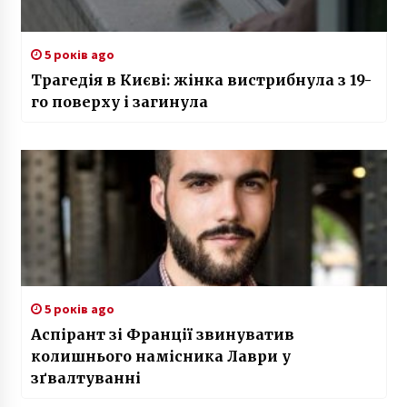
5 років ago
Трагедія в Києві: жінка вистрибнула з 19-
го поверху і загинула
5 років ago
Аспірант зі Франції звинуватив
колишнього намісника Лаври у
зґвалтуванні