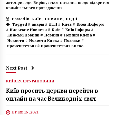
автопригоди. Вирішується питання щодо відкриття
кримінального провадження.
Posted in
КИЇВ
,
НОВИНИ
,
ПОДІЇ
Tagged #
аварія
#
ДТП
#
Киев
#
Киев Информ
#
Киевские Новости
#
Київ
#
Київ Інформ
#
Київські Новини
#
Новини
#
Новини Києва
#
Новости
#
Новости Киева
#
Позняки
#
происшествия
#
происшествия Киева
Next Post
КИЇВ
КУЛЬТУРА
НОВИНИ
Київ просить церкви перейти в
онлайн на час Великодніх свят
Пт Кві 16 , 2021