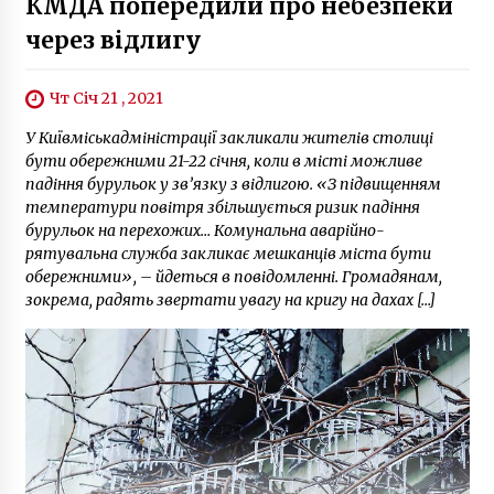
КМДА попередили про небезпеки
через відлигу
Чт Січ 21 , 2021
У Київміськадміністрації закликали жителів столиці
бути обережними 21-22 січня, коли в місті можливе
падіння бурульок у зв’язку з відлигою. «З підвищенням
температури повітря збільшується ризик падіння
бурульок на перехожих… Комунальна аварійно-
рятувальна служба закликає мешканців міста бути
обережними», – йдеться в повідомленні. Громадянам,
зокрема, радять звертати увагу на кригу на дахах […]