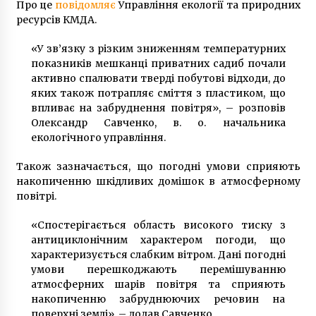
Про це
повідомляє
Управління екології та природних
5 років ago
ресурсів КМДА.
«У зв’язку з різким зниженням температурних
показників мешканці приватних садиб почали
активно спалювати тверді побутові відходи, до
яких також потрапляє сміття з пластиком, що
впливає на забруднення повітря», – розповів
Олександр Савченко, в. о. начальника
екологічного управління.
Також зазначається, що погодні умови сприяють
накопиченню шкідливих домішок в атмосферному
повітрі.
«Спостерігається область високого тиску з
антициклонічним характером погоди, що
характеризується слабким вітром. Дані погодні
умови перешкоджають перемішуванню
атмосферних шарів повітря та сприяють
накопиченню забруднюючих речовин на
поверхні землі», – додав Савченко.