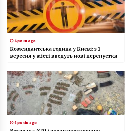
4 роки ago
Комендантська година у Києві: з 1
вересня у місті введуть нові перепустки
6 років ago
Ветерана АТО і експравоохоронця