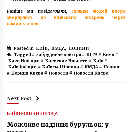
Раніше ми повідомляли,
скільки людей вчора
звернулись до київських лікарень через
обмороження.
Posted in
КИЇВ
,
КМДА
,
НОВИНИ
Tagged #
забруднене повітря
#
КГГА
#
Киев
#
Киев Информ
#
Киевские Новости
#
Київ
#
Київ Інформ
#
Київські Новини
#
КМДА
#
Новини
#
Новини Києва
#
Новости
#
Новости Киева
Next Post
КИЇВ
НОВИНИ
ПОГОДА
Можливе падіння бурульок: у