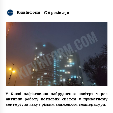
5 років ago
КиївІнформ
6 років ago
В центрі Києва палять димові шашки,
протестуючи проти законопроекту
Бужанського (ФОТО)
6 років ago
Адміністративний суд Києва розгляне позов
Ігоря Мосійчука щодо міністерських
повноважень в Уляни Супрун
8 років ago
На проспекті Академіка Палладіна збудують
багаторівневу розв’язку – проєкт Генплану
Києва
6 років ago
Киянин виростив у теплиці 440 кущів
коноплі
У Києві зафіксовано забруднення повітря через
6 років ago
активну роботу котлових систем у приватному
секторі у зв’язку з різким зниженням температури.
У спортклубі в Києві помер чоловік